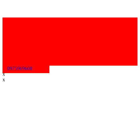
0975969608
x
x