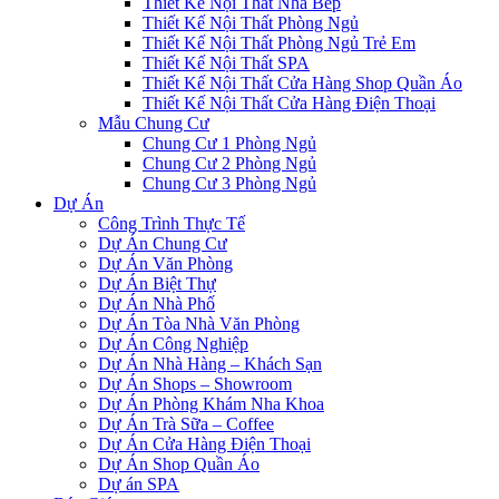
Thiết Kế Nội Thất Nhà Bếp
Thiết Kế Nội Thất Phòng Ngủ
Thiết Kế Nội Thất Phòng Ngủ Trẻ Em
Thiết Kế Nội Thất SPA
Thiết Kế Nội Thất Cửa Hàng Shop Quần Áo
Thiết Kế Nội Thất Cửa Hàng Điện Thoại
Mẫu Chung Cư
Chung Cư 1 Phòng Ngủ
Chung Cư 2 Phòng Ngủ
Chung Cư 3 Phòng Ngủ
Dự Án
Công Trình Thực Tế
Dự Án Chung Cư
Dự Án Văn Phòng
Dự Án Biệt Thự
Dự Án Nhà Phố
Dự Án Tòa Nhà Văn Phòng
Dự Án Công Nghiệp
Dự Án Nhà Hàng – Khách Sạn
Dự Án Shops – Showroom
Dự Án Phòng Khám Nha Khoa
Dự Án Trà Sữa – Coffee
Dự Án Cửa Hàng Điện Thoại
Dự Án Shop Quần Áo
Dự án SPA