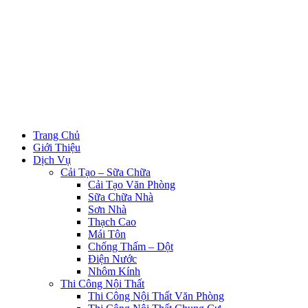
Trang Chủ
Giới Thiệu
Dịch Vụ
Cải Tạo – Sữa Chữa
Cải Tạo Văn Phòng
Sữa Chữa Nhà
Sơn Nhà
Thạch Cao
Mái Tôn
Chống Thấm – Dột
Điện Nước
Nhôm Kính
Thi Công Nội Thất
Thi Công Nội Thất Văn Phòng