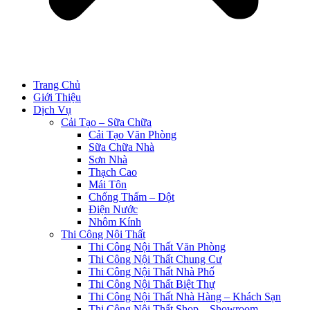
Trang Chủ
Giới Thiệu
Dịch Vụ
Cải Tạo – Sữa Chữa
Cải Tạo Văn Phòng
Sữa Chữa Nhà
Sơn Nhà
Thạch Cao
Mái Tôn
Chống Thấm – Dột
Điện Nước
Nhôm Kính
Thi Công Nội Thất
Thi Công Nội Thất Văn Phòng
Thi Công Nội Thất Chung Cư
Thi Công Nội Thất Nhà Phố
Thi Công Nội Thất Biệt Thự
Thi Công Nội Thất Nhà Hàng – Khách Sạn
Thi Công Nội Thất Shop – Showroom