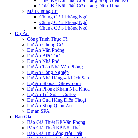
Thiết Kế Nội Thất Cửa Hàng Shop Quần Áo
Thiết Kế Nội Thất Cửa Hàng Điện Thoại
Mẫu Chung Cư
Chung Cư 1 Phòng Ngủ
Chung Cư 2 Phòng Ngủ
Chung Cư 3 Phòng Ngủ
Dự Án
Công Trình Thực Tế
Dự Án Chung Cư
Dự Án Văn Phòng
Dự Án Biệt Thự
Dự Án Nhà Phố
Dự Án Tòa Nhà Văn Phòng
Dự Án Công Nghiệp
Dự Án Nhà Hàng – Khách Sạn
Dự Án Shops – Showroom
Dự Án Phòng Khám Nha Khoa
Dự Án Trà Sữa – Coffee
Dự Án Cửa Hàng Điện Thoại
Dự Án Shop Quần Áo
Dự án SPA
Báo Giá
Báo Giá Thiết Kế Văn Phòng
Báo Giá Thiết Kế Nội Thất
Báo Giá Thi Công Nội Thất