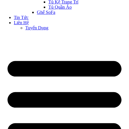
Tủ Kệ Trang Trí
Tủ Quần Áo
Ghế SoFa
Tin Tức
Liên Hệ
Tuyển Dụng