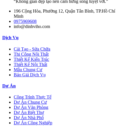
“Không gian đẹp tạo nên cảm hứng sống tuyệt vời.”
196 Cộng Hòa, Phường 12, Quận Tân Bình, TP.Hồ Chí
Minh
0975969608
info@dinhviho.com
Dịch Vụ
Cải Tạo - Sửa Chữa
Thi Công Nội Thất
Thiết Kế Kiến Trúc
Thiết Kế Nội Thất
Mẫu Chung Cư
Báo Giá Dịch Vụ
Dự Án
Công Trình Thực Tế
Dự Án Chung Cư
Dự Án Văn Phòng
Dự Án Biệt Thự
Dự Án Nhà Phố
Dự Án Công Nghiệp