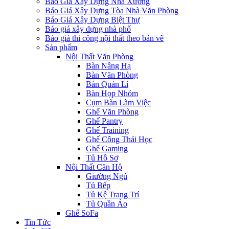
Báo Giá Xây Dựng Nhà Xưởng
Báo Giá Xây Dựng Tòa Nhà Văn Phòng
Báo Giá Xây Dựng Biệt Thự
Báo giá xây dựng nhà phố
Báo giá thi công nội thất theo bản vẽ
Sản phẩm
Nội Thất Văn Phòng
Bàn Nâng Hạ
Bàn Văn Phòng
Bàn Quản Lí
Bàn Họp Nhóm
Cụm Bàn Làm Việc
Ghế Văn Phòng
Ghế Pantry
Ghế Training
Ghế Công Thái Học
Ghế Gaming
Tủ Hồ Sơ
Nội Thất Căn Hộ
Giường Ngủ
Tủ Bếp
Tủ Kệ Trang Trí
Tủ Quần Áo
Ghế SoFa
Tin Tức