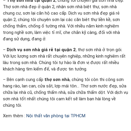
–
Thợ sơn nhà tại quận 2
, chúng tôi chuyên gia sơn nhà đẹp.
Thợ sơn nhà đẹp ở quận 2, nhận sơn nhà biệt thự, sơn nhà
chung cư, sơn lại căn hộ cao cấp. Dịch vụ sơn nhà đẹp giá rẻ
quận 2, chúng tôi chuyên sơn lại các căn biêt thự liền kề, sơn
chống thấm, chống ố tường nhà. Với nhiều năm kinh nghiệm
trong nghề sơn, làm việc tỉ mĩ, che chắn kỹ càng, đối với nhà
đang sử dụng, đang ở.
–
Dịch vụ sơn nhà giá rẻ tại quận 2
, thợ sơn nhà ở trọn gói.
Với lực lượng sơn nhà rất chuyên nghiệp, những kinh nghiêm rất
lâu trong sơn nhà. Chúng tôi tự hào là đơn vị được rất nhiều
khách hàng tìm kiếm đế, và được tin tưởng.
– Bên cạnh cung cấp
thợ sơn nhà
, chúng tôi còn thi công sơn
hang rào, lan can, cửa sắt, lợp mái tôn… Thơ sơn nước đẹp, sửa
chữa lại nhà cũ, chống thấm nhà, sửa chữa thấm dột. Với dịch vụ
sơn nhà tốt nhất chúng tôi cam kết sẽ làm bạn hài lòng về
chúng tôi.
Xem thêm :
Nội thất văn phòng tại TPHCM