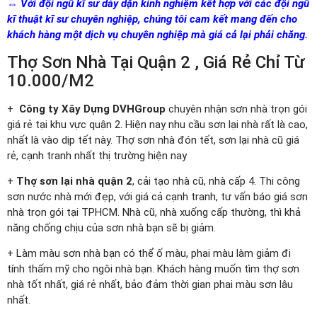
⇔ Với đội ngũ kĩ sư dày dặn kinh nghiệm kết hợp với các đội ngũ
kĩ thuật kĩ sư chuyên nghiệp, chúng tôi cam kết mang đến cho
khách hàng một dịch vụ chuyên nghiệp mà giá cả lại phải chăng.
Thợ Sơn Nhà Tại Quận 2 , Giá Rẻ Chỉ Từ
10.000/M2
+
Công ty Xây Dựng DVHGroup
chuyên nhận sơn nhà trọn gói
giá rẻ tại khu vực quận 2. Hiện nay nhu cầu sơn lại nhà rất là cao,
nhất là vào dịp tết này. Thợ sơn nhà đón tết, sơn lại nhà cũ giá
rẻ, cạnh tranh nhất thị trường hiện nay
+
Thợ sơn lại nhà quận 2
, cải tạo nhà cũ, nhà cấp 4. Thi công
sơn nước nhà mới đẹp, với giá cả cạnh tranh, tư vấn báo giá sơn
nhà trọn gói tại TPHCM. Nhà cũ, nhà xuống cấp thường, thì khả
năng chống chịu của sơn nhà bạn sẽ bị giảm.
+ Làm màu sơn nhà bạn có thể ố màu, phai màu làm giảm đi
tính thấm mỹ cho ngôi nhà bạn. Khách hàng muốn tìm thợ sơn
nhà tốt nhất, giá rẻ nhất, bảo đảm thời gian phai màu sơn lâu
nhất.