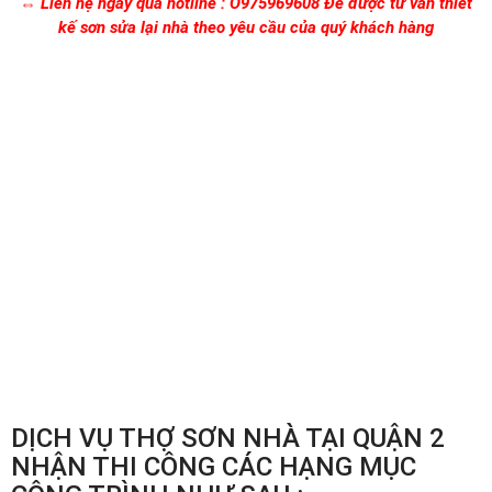
⇔ Liên hệ ngay qua hotline : O975969608 Để được tư vấn thiết
kế sơn sửa lại nhà theo yêu cầu của quý khách hàng
DỊCH VỤ THỢ SƠN NHÀ TẠI QUẬN 2
NHẬN THI CÔNG CÁC HẠNG MỤC