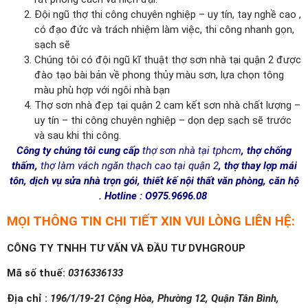
Đội ngũ thợ thi công chuyên nghiệp – uy tín, tay nghề cao ,
có đạo đức và trách nhiệm làm việc, thi công nhanh gọn,
sạch sẽ
Chúng tôi có đội ngũ kĩ thuật thợ sơn nhà tại quận 2 được
đào tạo bài bản về phong thủy màu sơn, lựa chọn tông
màu phù hợp với ngôi nhà bạn
Thợ sơn nhà đẹp tại quận 2 cam kết sơn nhà chất lượng –
uy tín – thi công chuyên nghiệp – dọn dẹp sạch sẽ trước
và sau khi thi công.
Công ty chúng tôi cung cấp
thợ sơn nhà tại tphcm
, thợ chống
thấm,
thợ làm vách ngăn thạch cao tại quận 2
, thợ thay lợp mái
tôn, dịch vụ sửa nhà trọn gói, thiết kế nội thất văn phòng, căn hộ
. Hotline : O975.9696.08
MỌI THÔNG TIN CHI TIẾT XIN VUI LÒNG LIÊN HỆ:
CÔNG TY TNHH TƯ VẤN VÀ ĐẦU TƯ DVHGROUP
Mã số thuế:
0316336133
Địa chỉ :
196/1/19-21 Cộng Hòa, Phường 12, Quận Tân Bình,