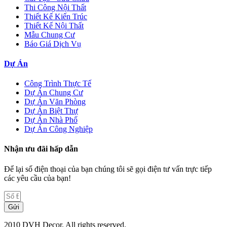
Thi Công Nội Thất
Thiết Kế Kiến Trúc
Thiết Kế Nội Thất
Mẫu Chung Cư
Báo Giá Dịch Vụ
Dự Án
Công Trình Thực Tế
Dự Án Chung Cư
Dự Án Văn Phòng
Dự Án Biệt Thự
Dự Án Nhà Phố
Dự Án Công Nghiệp
Nhận ưu đãi hấp dẫn
Để lại số điện thoại của bạn chúng tôi sẽ gọi điện tư vấn trực tiếp
các yêu cầu của bạn!
Gửi
2010 DVH Decor. All rights reserved.