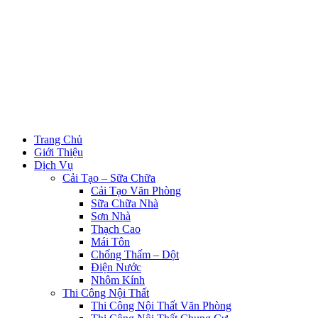
Trang Chủ
Giới Thiệu
Dịch Vụ
Cải Tạo – Sữa Chữa
Cải Tạo Văn Phòng
Sữa Chữa Nhà
Sơn Nhà
Thạch Cao
Mái Tôn
Chống Thấm – Dột
Điện Nước
Nhôm Kính
Thi Công Nội Thất
Thi Công Nội Thất Văn Phòng