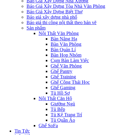
Báo Giá Xây Dựng Nhà Xưởng
Báo Giá Xây Dựng Tòa Nhà Văn Phòng
Báo Giá Xây Dựng Biệt Thự
Báo giá xây dựng nhà phố
Báo giá thi công nội thất theo bản vẽ
Sản phẩm
Nội Thất Văn Phòng
Bàn Nâng Hạ
Bàn Văn Phòng
Bàn Quản Lí
Bàn Họp Nhóm
Cụm Bàn Làm Việc
Ghế Văn Phòng
Ghế Pantry
Ghế Training
Ghế Công Thái Học
Ghế Gaming
Tủ Hồ Sơ
Nội Thất Căn Hộ
Giường Ngủ
Tủ Bếp
Tủ Kệ Trang Trí
Tủ Quần Áo
Ghế SoFa
Tin Tức