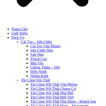
Trang Chủ
Giới Thiệu
Dịch Vụ
Cải Tạo – Sữa Chữa
Cải Tạo Văn Phòng
Sữa Chữa Nhà
Sơn Nhà
Thạch Cao
Mái Tôn
Chống Thấm – Dột
Điện Nước
Nhôm Kính
Thi Công Nội Thất
Thi Công Nội Thất Văn Phòng
Thi Công Nội Thất Chung Cư
Thi Công Nội Thất Nhà Phố
Thi Công Nội Thất Biệt Thự
Thi Công Nội Thất Nhà Hàng – Khách Sạn
Thi Công Nội Thất Shop – Showroom