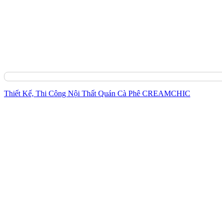
Thiết Kế, Thi Công Nội Thất Quán Cà Phê CREAMCHIC