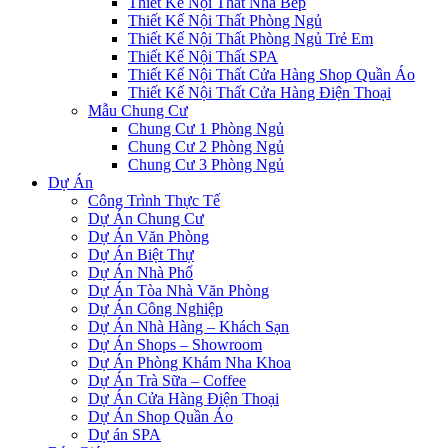
Thiết Kế Nội Thất Nhà Bếp
Thiết Kế Nội Thất Phòng Ngủ
Thiết Kế Nội Thất Phòng Ngủ Trẻ Em
Thiết Kế Nội Thất SPA
Thiết Kế Nội Thất Cửa Hàng Shop Quần Áo
Thiết Kế Nội Thất Cửa Hàng Điện Thoại
Mẫu Chung Cư
Chung Cư 1 Phòng Ngủ
Chung Cư 2 Phòng Ngủ
Chung Cư 3 Phòng Ngủ
Dự Án
Công Trình Thực Tế
Dự Án Chung Cư
Dự Án Văn Phòng
Dự Án Biệt Thự
Dự Án Nhà Phố
Dự Án Tòa Nhà Văn Phòng
Dự Án Công Nghiệp
Dự Án Nhà Hàng – Khách Sạn
Dự Án Shops – Showroom
Dự Án Phòng Khám Nha Khoa
Dự Án Trà Sữa – Coffee
Dự Án Cửa Hàng Điện Thoại
Dự Án Shop Quần Áo
Dự án SPA