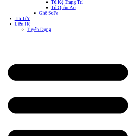
Tủ Kệ Trang Trí
Tủ Quần Áo
Ghế SoFa
Tin Tức
Liên Hệ
Tuyển Dụng