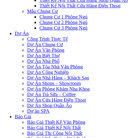
Thiết Kế Nội Thất Cửa Hàng Shop Quần Áo
Thiết Kế Nội Thất Cửa Hàng Điện Thoại
Mẫu Chung Cư
Chung Cư 1 Phòng Ngủ
Chung Cư 2 Phòng Ngủ
Chung Cư 3 Phòng Ngủ
Dự Án
Công Trình Thực Tế
Dự Án Chung Cư
Dự Án Văn Phòng
Dự Án Biệt Thự
Dự Án Nhà Phố
Dự Án Tòa Nhà Văn Phòng
Dự Án Công Nghiệp
Dự Án Nhà Hàng – Khách Sạn
Dự Án Shops – Showroom
Dự Án Phòng Khám Nha Khoa
Dự Án Trà Sữa – Coffee
Dự Án Cửa Hàng Điện Thoại
Dự Án Shop Quần Áo
Dự án SPA
Báo Giá
Báo Giá Thiết Kế Văn Phòng
Báo Giá Thiết Kế Nội Thất
Báo Giá Thi Công Nội Thất