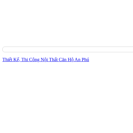
Thiết Kế, Thi Công Nội Thất Căn Hộ An Phú