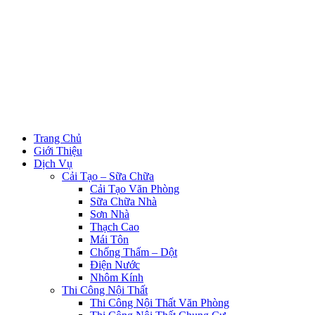
Trang Chủ
Giới Thiệu
Dịch Vụ
Cải Tạo – Sữa Chữa
Cải Tạo Văn Phòng
Sữa Chữa Nhà
Sơn Nhà
Thạch Cao
Mái Tôn
Chống Thấm – Dột
Điện Nước
Nhôm Kính
Thi Công Nội Thất
Thi Công Nội Thất Văn Phòng