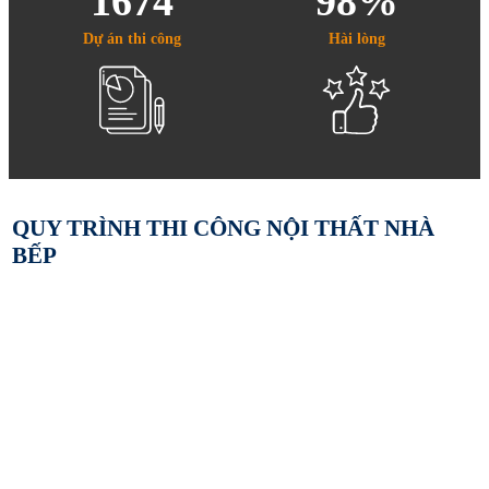
1674
98%
Dự án thi công
Hài lòng
QUY TRÌNH THI CÔNG NỘI THẤT NHÀ
BẾP