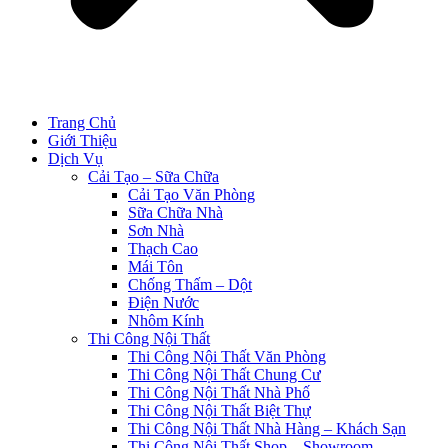
Trang Chủ
Giới Thiệu
Dịch Vụ
Cải Tạo – Sữa Chữa
Cải Tạo Văn Phòng
Sữa Chữa Nhà
Sơn Nhà
Thạch Cao
Mái Tôn
Chống Thấm – Dột
Điện Nước
Nhôm Kính
Thi Công Nội Thất
Thi Công Nội Thất Văn Phòng
Thi Công Nội Thất Chung Cư
Thi Công Nội Thất Nhà Phố
Thi Công Nội Thất Biệt Thự
Thi Công Nội Thất Nhà Hàng – Khách Sạn
Thi Công Nội Thất Shop – Showroom