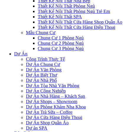
Thiết Kế Nội Thất Nhà Bếp
Thiết Kế Nội Thất Phòng Ngủ
Thiết Kế Nội Thất Phòng Ngủ Trẻ Em
Thiết Kế Nội Thất SPA
Thiết Kế Nội Thất Cửa Hàng Shop Quần Áo
Thiết Kế Nội Thất Cửa Hàng Điện Thoại
Mẫu Chung Cư
Chung Cư 1 Phòng Ngủ
Chung Cư 2 Phòng Ngủ
Chung Cư 3 Phòng Ngủ
Dự Án
Công Trình Thực Tế
Dự Án Chung Cư
Dự Án Văn Phòng
Dự Án Biệt Thự
Dự Án Nhà Phố
Dự Án Tòa Nhà Văn Phòng
Dự Án Công Nghiệp
Dự Án Nhà Hàng – Khách Sạn
Dự Án Shops – Showroom
Dự Án Phòng Khám Nha Khoa
Dự Án Trà Sữa – Coffee
Dự Án Cửa Hàng Điện Thoại
Dự Án Shop Quần Áo
Dự án SPA