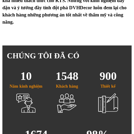
khá nhiều thách thức cho KTS. Nhưng với kinh nghiệm dày
dặn và ý tưởng đầy tính đột phá DVHDecor luôn đem lại cho
khách hàng những phương án tốt nhất về thẩm mỹ và công
năng.
CHÚNG TÔI ĐÃ CÓ
10
1548
900
Năm kinh nghiệm
Khách hàng
Thiết kế