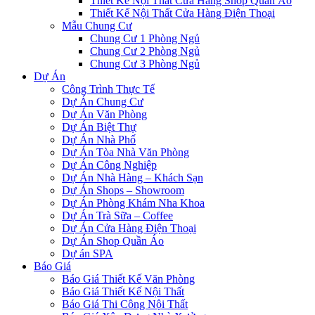
Thiết Kế Nội Thất Cửa Hàng Shop Quần Áo
Thiết Kế Nội Thất Cửa Hàng Điện Thoại
Mẫu Chung Cư
Chung Cư 1 Phòng Ngủ
Chung Cư 2 Phòng Ngủ
Chung Cư 3 Phòng Ngủ
Dự Án
Công Trình Thực Tế
Dự Án Chung Cư
Dự Án Văn Phòng
Dự Án Biệt Thự
Dự Án Nhà Phố
Dự Án Tòa Nhà Văn Phòng
Dự Án Công Nghiệp
Dự Án Nhà Hàng – Khách Sạn
Dự Án Shops – Showroom
Dự Án Phòng Khám Nha Khoa
Dự Án Trà Sữa – Coffee
Dự Án Cửa Hàng Điện Thoại
Dự Án Shop Quần Áo
Dự án SPA
Báo Giá
Báo Giá Thiết Kế Văn Phòng
Báo Giá Thiết Kế Nội Thất
Báo Giá Thi Công Nội Thất