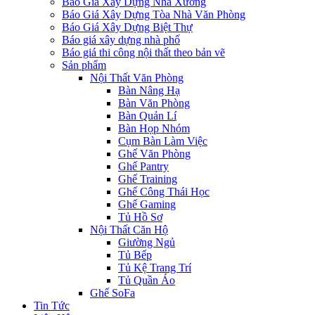
Báo Giá Xây Dựng Nhà Xưởng
Báo Giá Xây Dựng Tòa Nhà Văn Phòng
Báo Giá Xây Dựng Biệt Thự
Báo giá xây dựng nhà phố
Báo giá thi công nội thất theo bản vẽ
Sản phẩm
Nội Thất Văn Phòng
Bàn Nâng Hạ
Bàn Văn Phòng
Bàn Quản Lí
Bàn Họp Nhóm
Cụm Bàn Làm Việc
Ghế Văn Phòng
Ghế Pantry
Ghế Training
Ghế Công Thái Học
Ghế Gaming
Tủ Hồ Sơ
Nội Thất Căn Hộ
Giường Ngủ
Tủ Bếp
Tủ Kệ Trang Trí
Tủ Quần Áo
Ghế SoFa
Tin Tức