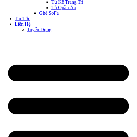
Tủ Kệ Trang Trí
Tủ Quần Áo
Ghế SoFa
Tin Tức
Liên Hệ
Tuyển Dụng