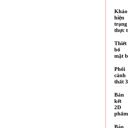
Khảo
hiện
trạng
thực t
Thiết
bố 
mặt 
Phối
cảnh
thất 
Bản
kết 
2D 
phẩm
Báo 