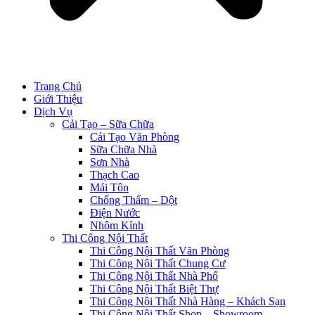
Trang Chủ
Giới Thiệu
Dịch Vụ
Cải Tạo – Sữa Chữa
Cải Tạo Văn Phòng
Sữa Chữa Nhà
Sơn Nhà
Thạch Cao
Mái Tôn
Chống Thấm – Dột
Điện Nước
Nhôm Kính
Thi Công Nội Thất
Thi Công Nội Thất Văn Phòng
Thi Công Nội Thất Chung Cư
Thi Công Nội Thất Nhà Phố
Thi Công Nội Thất Biệt Thự
Thi Công Nội Thất Nhà Hàng – Khách Sạn
Thi Công Nội Thất Shop – Showroom