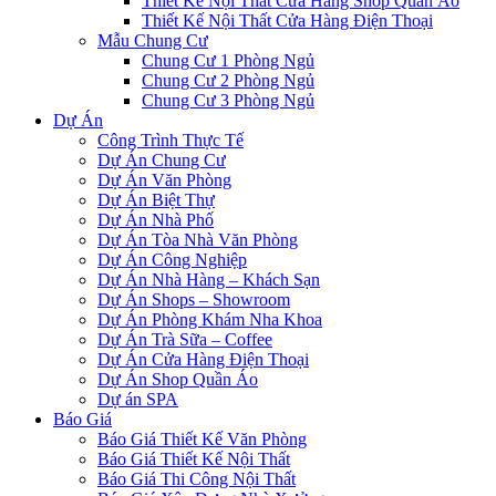
Thiết Kế Nội Thất Cửa Hàng Shop Quần Áo
Thiết Kế Nội Thất Cửa Hàng Điện Thoại
Mẫu Chung Cư
Chung Cư 1 Phòng Ngủ
Chung Cư 2 Phòng Ngủ
Chung Cư 3 Phòng Ngủ
Dự Án
Công Trình Thực Tế
Dự Án Chung Cư
Dự Án Văn Phòng
Dự Án Biệt Thự
Dự Án Nhà Phố
Dự Án Tòa Nhà Văn Phòng
Dự Án Công Nghiệp
Dự Án Nhà Hàng – Khách Sạn
Dự Án Shops – Showroom
Dự Án Phòng Khám Nha Khoa
Dự Án Trà Sữa – Coffee
Dự Án Cửa Hàng Điện Thoại
Dự Án Shop Quần Áo
Dự án SPA
Báo Giá
Báo Giá Thiết Kế Văn Phòng
Báo Giá Thiết Kế Nội Thất
Báo Giá Thi Công Nội Thất