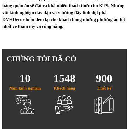
hàng quần áo sẽ đặt ra khá nhiều thách thức cho KTS. Nhưng
với kinh nghiệm dày dặn và ý tưởng đầy tính đột phá
DVHDecor luôn đem lại cho khách hàng những phương án tốt
nhất về thẩm mỹ và công năng.
CHÚNG TÔI ĐÃ CÓ
10
1548
900
Năm kinh nghiệm
Khách hàng
Thiết kế