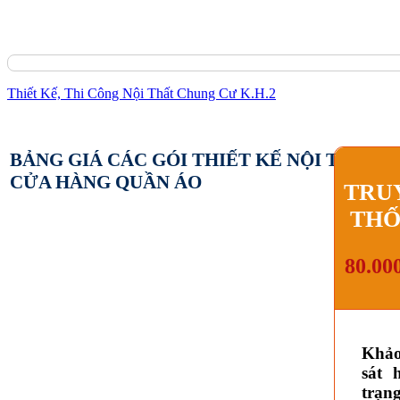
Thiết Kế, Thi Công Nội Thất Chung Cư K.H.2
BẢNG GIÁ CÁC GÓI THIẾT KẾ NỘI THẤT
CỬA HÀNG QUẦN ÁO
TRU
TH
80.00
Khả
sát 
trạn