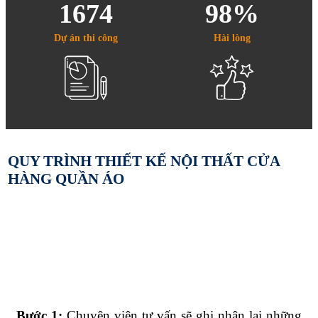
1674
98%
Dự án thi công
Hài lòng
QUY TRÌNH THIẾT KẾ NỘI THẤT CỬA
HÀNG QUẦN ÁO
Bước 1:
Chuyên viên tư vấn sẽ ghi nhận lại những