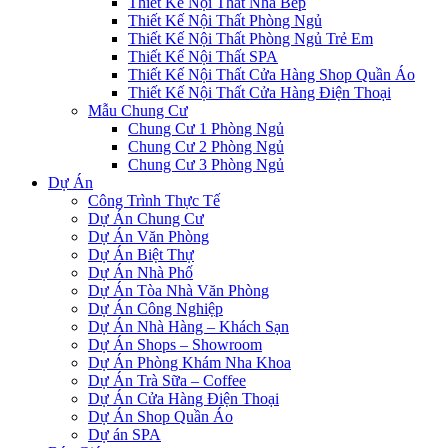
Thiết Kế Nội Thất Nhà Bếp
Thiết Kế Nội Thất Phòng Ngủ
Thiết Kế Nội Thất Phòng Ngủ Trẻ Em
Thiết Kế Nội Thất SPA
Thiết Kế Nội Thất Cửa Hàng Shop Quần Áo
Thiết Kế Nội Thất Cửa Hàng Điện Thoại
Mẫu Chung Cư
Chung Cư 1 Phòng Ngủ
Chung Cư 2 Phòng Ngủ
Chung Cư 3 Phòng Ngủ
Dự Án
Công Trình Thực Tế
Dự Án Chung Cư
Dự Án Văn Phòng
Dự Án Biệt Thự
Dự Án Nhà Phố
Dự Án Tòa Nhà Văn Phòng
Dự Án Công Nghiệp
Dự Án Nhà Hàng – Khách Sạn
Dự Án Shops – Showroom
Dự Án Phòng Khám Nha Khoa
Dự Án Trà Sữa – Coffee
Dự Án Cửa Hàng Điện Thoại
Dự Án Shop Quần Áo
Dự án SPA