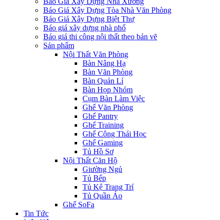
Báo Giá Xây Dựng Nhà Xưởng
Báo Giá Xây Dựng Tòa Nhà Văn Phòng
Báo Giá Xây Dựng Biệt Thự
Báo giá xây dựng nhà phố
Báo giá thi công nội thất theo bản vẽ
Sản phẩm
Nội Thất Văn Phòng
Bàn Nâng Hạ
Bàn Văn Phòng
Bàn Quản Lí
Bàn Họp Nhóm
Cụm Bàn Làm Việc
Ghế Văn Phòng
Ghế Pantry
Ghế Training
Ghế Công Thái Học
Ghế Gaming
Tủ Hồ Sơ
Nội Thất Căn Hộ
Giường Ngủ
Tủ Bếp
Tủ Kệ Trang Trí
Tủ Quần Áo
Ghế SoFa
Tin Tức