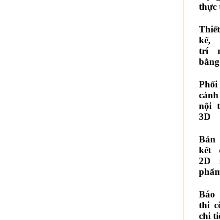
thực 
Thiết
kế,
trí 
bằng
Phối
cảnh
nội 
3D
Bản
kết 
2D 
phẩ
Báo 
thi 
chi ti