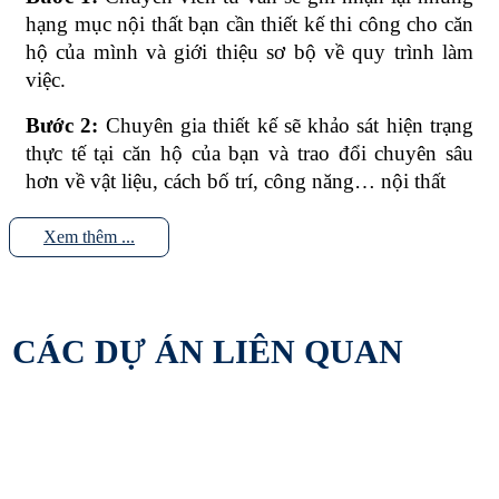
hạng mục nội thất bạn cần thiết kế thi công cho căn
hộ của mình và giới thiệu sơ bộ về quy trình làm
việc.
Bước 2:
Chuyên gia thiết kế sẽ khảo sát hiện trạng
thực tế tại căn hộ của bạn và trao đổi chuyên sâu
hơn về vật liệu, cách bố trí, công năng… nội thất
Bước 3:
Sau khi tư vấn và thống nhất ý tưởng, hai
Xem thêm ...
bên cùng ký hợp đồng thiết kế và đặt cọc phí để
KTS lên bản vẽ. Phí thiết kế sẽ được hoàn lại nếu
bạn thi công nội thất chung cư trọn gói.
CÁC DỰ ÁN LIÊN QUAN
Bước 4:
Bản vẽ 3D hoàn thành sẽ được gửi đến bạn
để chỉnh sửa bổ sung từ 1-2 lần và bàn giao bản vẽ
hoàn thiện cuối cùng.
Bước 5:
Sau khi gửi bản vẽ 3D hoàn
chỉnh
DVHDecor
sẽ tiến hành triển khai bản vẽ 2D