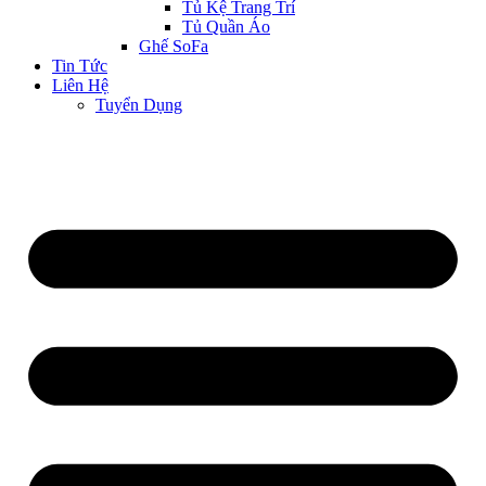
Tủ Kệ Trang Trí
Tủ Quần Áo
Ghế SoFa
Tin Tức
Liên Hệ
Tuyển Dụng