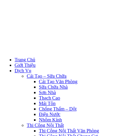
Trang Chủ
Giới Thiệu
Dịch Vụ
Cải Tạo – Sữa Chữa
Cải Tạo Văn Phòng
Sữa Chữa Nhà
Sơn Nhà
Thạch Cao
Mái Tôn
Chống Thấm – Dột
Điện Nước
Nhôm Kính
Thi Công Nội Thất
Thi Công Nội Thất Văn Phòng