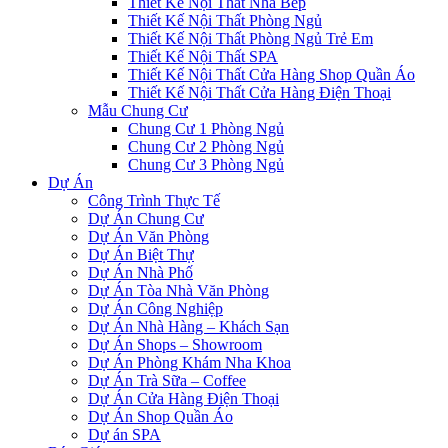
Thiết Kế Nội Thất Nhà Bếp
Thiết Kế Nội Thất Phòng Ngủ
Thiết Kế Nội Thất Phòng Ngủ Trẻ Em
Thiết Kế Nội Thất SPA
Thiết Kế Nội Thất Cửa Hàng Shop Quần Áo
Thiết Kế Nội Thất Cửa Hàng Điện Thoại
Mẫu Chung Cư
Chung Cư 1 Phòng Ngủ
Chung Cư 2 Phòng Ngủ
Chung Cư 3 Phòng Ngủ
Dự Án
Công Trình Thực Tế
Dự Án Chung Cư
Dự Án Văn Phòng
Dự Án Biệt Thự
Dự Án Nhà Phố
Dự Án Tòa Nhà Văn Phòng
Dự Án Công Nghiệp
Dự Án Nhà Hàng – Khách Sạn
Dự Án Shops – Showroom
Dự Án Phòng Khám Nha Khoa
Dự Án Trà Sữa – Coffee
Dự Án Cửa Hàng Điện Thoại
Dự Án Shop Quần Áo
Dự án SPA