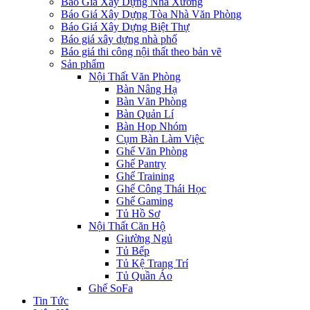
Báo Giá Xây Dựng Nhà Xưởng
Báo Giá Xây Dựng Tòa Nhà Văn Phòng
Báo Giá Xây Dựng Biệt Thự
Báo giá xây dựng nhà phố
Báo giá thi công nội thất theo bản vẽ
Sản phẩm
Nội Thất Văn Phòng
Bàn Nâng Hạ
Bàn Văn Phòng
Bàn Quản Lí
Bàn Họp Nhóm
Cụm Bàn Làm Việc
Ghế Văn Phòng
Ghế Pantry
Ghế Training
Ghế Công Thái Học
Ghế Gaming
Tủ Hồ Sơ
Nội Thất Căn Hộ
Giường Ngủ
Tủ Bếp
Tủ Kệ Trang Trí
Tủ Quần Áo
Ghế SoFa
Tin Tức