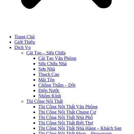
Trang Chủ
Giới Thiệu
Dịch Vụ
Cải Tạo – Sữa Chữa
Cải Tạo Văn Phòng
Sữa Chữa Nhà
Sơn Nhà
Thạch Cao
Mái Tôn
Chống Thấm – Dột
Điện Nước
Nhôm Kính
Thi Công Nội Thất
Thi Công Nội Thất Văn Phòng
Thi Công Nội Thất Chung Cư
Thi Công Nội Thất Nhà Phố
Thi Công Nội Thất Biệt Thự
Thi Công Nội Thất Nhà Hàng – Khách Sạn
Thi Công Nội Thất Shop – Showroom