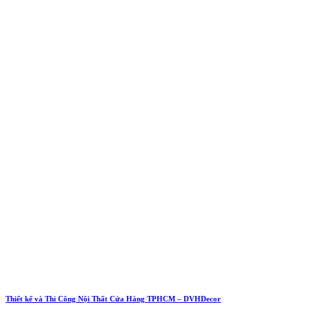
Thiết kế và Thi Công Nội Thất Cửa Hàng TPHCM – DVHDecor