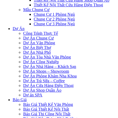
Thiết Kế Nội Thất Cửa Hàng Shop Quần Áo
Thiết Kế Nội Thất Cửa Hàng Điện Thoại
Mẫu Chung Cư
Chung Cư 1 Phòng Ngủ
Chung Cư 2 Phòng Ngủ
Chung Cư 3 Phòng Ngủ
Dự Án
Công Trình Thực Tế
Dự Án Chung Cư
Dự Án Văn Phòng
Dự Án Biệt Thự
Dự Án Nhà Phố
Dự Án Tòa Nhà Văn Phòng
Dự Án Công Nghiệp
Dự Án Nhà Hàng – Khách Sạn
Dự Án Shops – Showroom
Dự Án Phòng Khám Nha Khoa
Dự Án Trà Sữa – Coffee
Dự Án Cửa Hàng Điện Thoại
Dự Án Shop Quần Áo
Dự án SPA
Báo Giá
Báo Giá Thiết Kế Văn Phòng
Báo Giá Thiết Kế Nội Thất
Báo Giá Thi Công Nội Thất