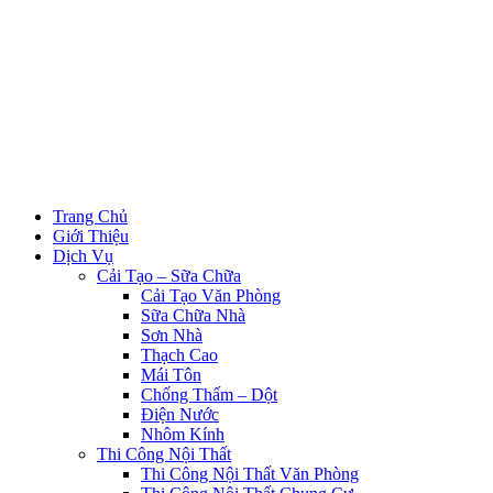
Trang Chủ
Giới Thiệu
Dịch Vụ
Cải Tạo – Sữa Chữa
Cải Tạo Văn Phòng
Sữa Chữa Nhà
Sơn Nhà
Thạch Cao
Mái Tôn
Chống Thấm – Dột
Điện Nước
Nhôm Kính
Thi Công Nội Thất
Thi Công Nội Thất Văn Phòng