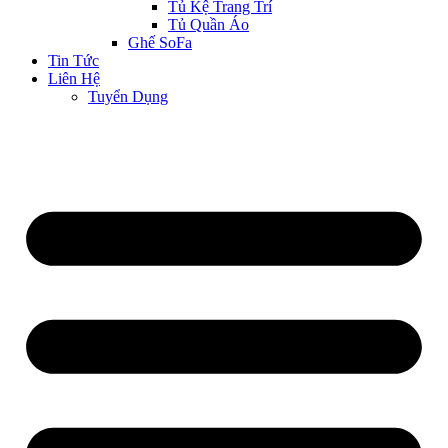
Tủ Kệ Trang Trí
Tủ Quần Áo
Ghế SoFa
Tin Tức
Liên Hệ
Tuyển Dụng