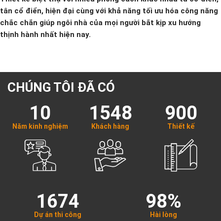
tân cổ điển, hiện đại cùng với khả năng tối ưu hóa công năng
chắc chắn giúp ngôi nhà của mọi người bắt kịp xu hướng
thịnh hành nhất hiện nay.
CHÚNG TÔI ĐÃ CÓ
10
1548
900
Năm kinh nghiệm
Khách hàng
Thiết kế
1674
98%
Dự án thi công
Hài lòng