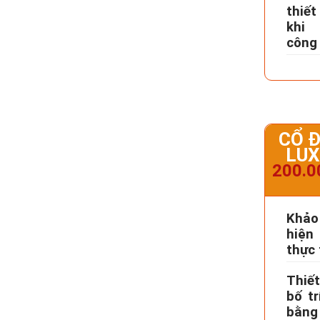
thiế
khi
công
CỔ Đ
LUX
200.0
Khảo
hiện 
thực 
Thiế
bố tr
bằng