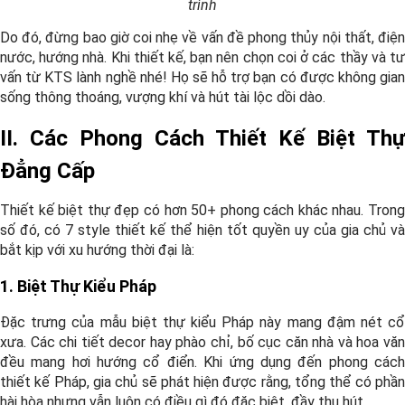
trình
Do đó, đừng bao giờ coi nhẹ về vấn đề phong thủy nội thất, điện
nước, hướng nhà. Khi thiết kế, bạn nên chọn coi ở các thầy và tư
vấn từ KTS lành nghề nhé! Họ sẽ hỗ trợ bạn có được không gian
sống thông thoáng, vượng khí và hút tài lộc dồi dào.
II. Các Phong Cách Thiết Kế Biệt Thự
Đẳng Cấp
Thiết kế biệt thự đẹp có hơn 50+ phong cách khác nhau. Trong
số đó, có 7 style thiết kế thể hiện tốt quyền uy của gia chủ và
bắt kịp với xu hướng thời đại là:
1. Biệt Thự Kiểu Pháp
Đặc trưng của mẫu biệt thự kiểu Pháp này mang đậm nét cổ
xưa. Các chi tiết decor hay phào chỉ, bố cục căn nhà và hoa văn
đều mang hơi hướng cổ điển. Khi ứng dụng đến phong cách
thiết kế Pháp, gia chủ sẽ phát hiện được rằng, tổng thể có phần
hài hòa nhưng vẫn luôn có điều gì đó đặc biệt, đầy thu hút.