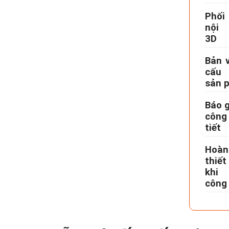
Phối
nội 
3D
Bản v
cấu
sản 
Báo g
công
tiết
Hoàn
thiế
khi
công