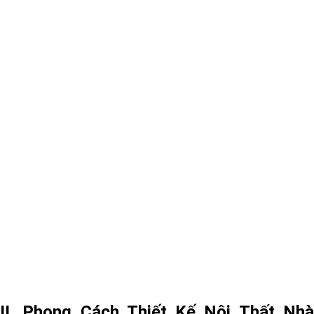
II. Phong Cách Thiết Kế Nội Thất Nhà