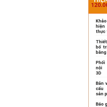
120.0
Khảo
hiện 
thực 
Thiế
bố tr
bằng
Phối
nội 
3D
Bản v
cấu
sản 
Báo g