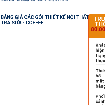
BẢNG GIÁ CÁC GÓI THIẾT KẾ NỘI THẤT QUÁN
TRU
TRÀ SỮA - COFFEE
TH
80.0
Khảo
hiện
trạn
thực
Thiế
bố 
mặt
bằn
Phối
cảnh