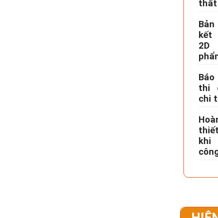
thất
Bản
kết
2D 
phẩ
Báo
thi 
chi t
Hoàn
thiế
khi
côn
HIỆN