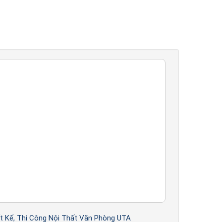
 cho căn hộ của mình và giới thiệu sơ bộ
ên sâu hơn về vật liệu, cách bố trí, công
í để KTS lên bản vẽ. Phí thiết kế sẽ được
o bản vẽ hoàn thiện cuối cùng.
gửi tới quý khách hàng.
t Kế, Thi Công Nội Thất Văn Phòng UTA