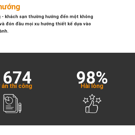
 hướng
ng - khách sạn thường hướng đến một không
 và đón đầu mọi xu hướng thiết kế dựa vào
ành.
1674
98%
 án thi công
Hài lòng