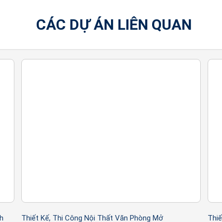
CÁC DỰ ÁN LIÊN QUAN
lại những hạng mục nội thất bạn cần thiết kế thi công
hiện trạng thực tế tại căn hộ của bạn và trao đổi chuy
ưởng, hai bên cùng ký hợp đồng thiết kế và đặt cọc ph
cư trọn gói.
i đến bạn để chỉnh sửa bổ sung từ 1-2 lần và bàn gia
nh
sẽ tiến hành triển khai bản vẽ 2D chi tiết và 
DVHDecor
h
Thiết Kế, Thi Công Nội Thất Văn Phòng Mở
Thiế