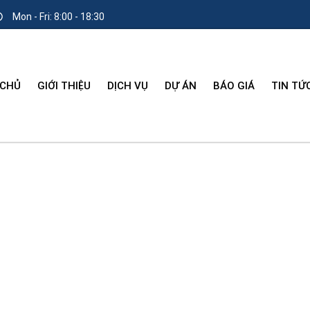
Mon - Fri: 8:00 - 18:30
 CHỦ
GIỚI THIỆU
DỊCH VỤ
DỰ ÁN
BÁO GIÁ
TIN TỨ