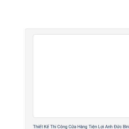
Bước 1:
Chuyên viên tư vấn sẽ ghi nhận 
về quy trình làm việc.
Bước 2:
Chuyên gia thiết kế sẽ khảo sát 
năng… nội thất
Bước 3:
Sau khi tư vấn và thống nhất ý t
hoàn lại nếu bạn thi công nội thất chung 
Bước 4:
Bản vẽ 3D hoàn thành sẽ được gử
Bước 5:
Sau khi gửi bản vẽ 3D hoàn chỉ
Thiết Kế Thi Công Cửa Hàng Tiện Lợi Anh Đức Bìn