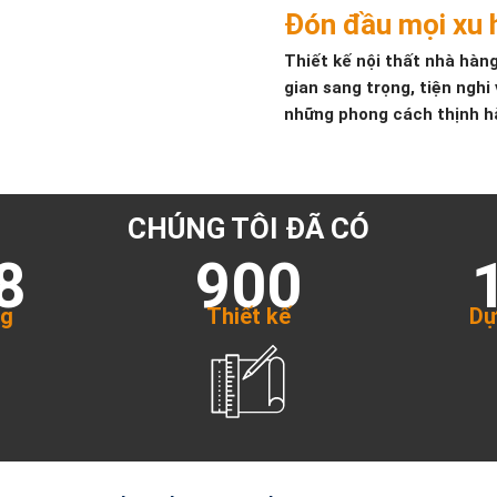
Đón đầu mọi xu
Thiết kế nội thất nhà hà
gian sang trọng, tiện nghi
những phong cách thịnh h
CHÚNG TÔI ĐÃ CÓ
8
900
ng
Thiết kế
Dự