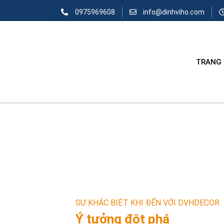
0975969608
info@dinhviho.com
TRANG
SỰ KHÁC BIỆT KHI ĐẾN VỚI DVHDECOR
Ý tưởng đột phá