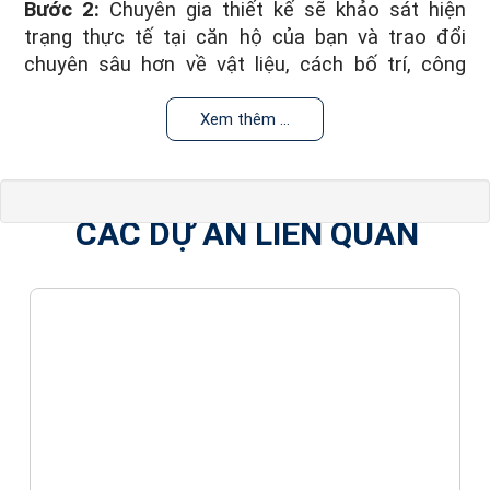
Bước 2:
Chuyên gia thiết kế sẽ khảo sát hiện
trạng thực tế tại căn hộ của bạn và trao đổi
chuyên sâu hơn về vật liệu, cách bố trí, công
năng… nội thất
Xem thêm ...
Bước 3:
Sau khi tư vấn và thống nhất ý tưởng,
hai bên cùng ký hợp đồng thiết kế và đặt cọc phí
để KTS lên bản vẽ. Phí thiết kế sẽ được hoàn lại
nếu bạn thi công nội thất chung cư trọn gói.
CÁC DỰ ÁN LIÊN QUAN
Bước 4:
Bản vẽ 3D hoàn thành sẽ được gửi đến
bạn để chỉnh sửa bổ sung từ 1-2 lần và bàn giao
bản vẽ hoàn thiện cuối cùng.
Bước 5:
Sau khi gửi bản vẽ 3D hoàn
chỉnh
sẽ tiến hành triển khai bản vẽ 2D
DVHDecor
chi tiết và gửi tới quý khách hàng.