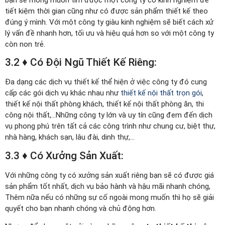
bạn sẽ mong muốn tìm được một công ty có kinh nghiệm để
tiết kiệm thời gian cũng như có được sản phẩm thiết kế theo
đúng ý mình. Với một công ty giàu kinh nghiệm sẽ biết cách xử
lý vấn đề nhanh hơn, tối ưu và hiệu quả hơn so với một công ty
còn non trẻ.
3.2 ♦ Có Đội Ngũ Thiết Kế Riêng:
Đa dạng các dịch vụ thiết kế thể hiện ở việc công ty đó cung
cấp các gói dịch vụ khác nhau như
thiết kế nội thất trọn gói
,
thiết kế nội thất phòng khách, thiết kế nội thất phòng ăn, thi
công nội thất,…Những công ty lớn và uy tín cũng đem đến dịch
vụ phong phú trên tất cả các công trình như chung cư, biệt thự,
nhà hàng, khách sạn, lâu đài, dinh thự,…
3.3 ♦ Có Xưởng Sản Xuất:
Với những công ty có xưởng sản xuất riêng bạn sẽ có được giá
sản phẩm tốt nhất, dịch vụ bảo hành và hậu mãi nhanh chóng,
Thêm nữa nếu có những sự cố ngoài mong muốn thì họ sẽ giải
quyết cho bạn nhanh chóng và chủ động hơn.