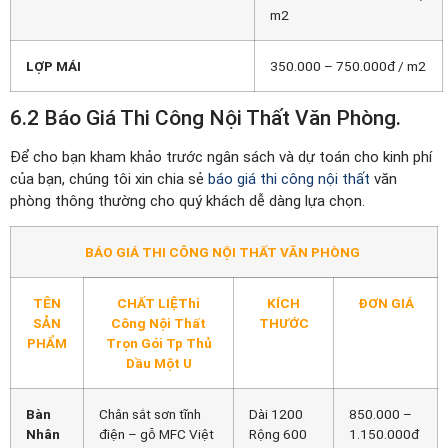
m2
LỢP MÁI
350.000 – 750.000đ / m2
6.2 Báo Giá Thi Công Nội Thất Văn Phòng.
Để cho bạn kham khảo trước ngân sách và dự toán cho kinh phí
của bạn, chúng tôi xin chia sẻ
báo giá thi công nội thất
văn
phòng thông thường cho quý khách dễ dàng lựa chọn.
BÁO GIÁ THI CÔNG NỘI THẤT VĂN PHÒNG
TÊN
CHẤT LIỆThi
KÍCH
ĐƠN GIÁ
SẢN
Công Nội Thất
THƯỚC
PHẨM
Trọn Gói Tp Thủ
Dầu Một U
Bàn
Chân sắt sơn tĩnh
Dài 1200
850.000 –
Nhân
điện – gỗ MFC Việt
Rộng 600
1.150.000đ