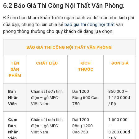
6.2 Báo Giá Thi Công Nội Thất Văn Phòng.
Để cho bạn kham khảo trước ngân sách và dự toán cho kinh phí
của bạn, chúng tôi xin chia sẻ
báo giá thi công nội thất
văn
phòng thông thường cho quý khách dễ dàng lựa chọn.
BÁO GIÁ THI CÔNG NỘI THẤT VĂN PHÒNG
TÊN
CHẤT LIỆU
KÍCH
ĐƠN GIÁ
SẢN
THƯỚC
PHẨM
Bàn
Chân sắt sơn tĩnh
Dài 1200
850.000 –
Nhân
điện – gỗ MFC
Rộng 600 Cao
1.150.000đ
Viên
Việt Nam
750
/ Bộ
Cụm
Chân sắt sơn tĩnh
Dài 1200
1.600.000
Bàn
điện – gỗ MFC
Rộng 1200
–
Nhân
Việt Nam
Cao 750
3.200.000đ
Viên
/ Bộ