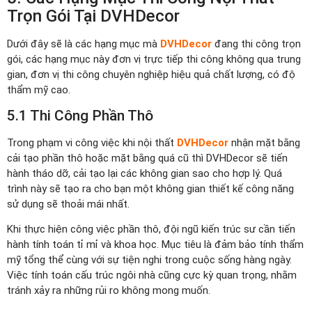
Trọn Gói Tại DVHDecor
Dưới đây sẽ là các hạng mục mà
DVHDecor
đang thi công trọn
gói, các hạng mục này đơn vị trực tiếp thi công không qua trung
gian, đơn vị thi công chuyên nghiệp hiệu quả chất lượng, có độ
thẩm mỹ cao.
5.1 Thi Công Phần Thô
Trong phạm vi công việc khi nội thất
DVHDecor
nhận mặt bằng
cải tạo phần thô hoặc mặt bằng quá cũ thì DVHDecor sẽ tiến
hành tháo dỡ, cải tạo lại các không gian sao cho hợp lý. Quá
trình này sẽ tạo ra cho bạn một không gian thiết kế công năng
sử dụng sẽ thoải mái nhất.
Khi thực hiện công việc phần thô, đội ngũ kiến trúc sư cần tiến
hành tính toán tỉ mỉ và khoa học. Mục tiêu là đảm bảo tính thẩm
mỹ tổng thể cùng với sự tiện nghi trong cuộc sống hàng ngày.
Việc tính toán cấu trúc ngôi nhà cũng cực kỳ quan trọng, nhằm
tránh xảy ra những rủi ro không mong muốn.