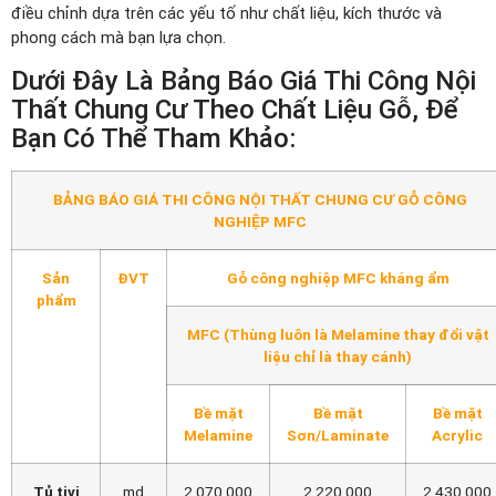
điều chỉnh dựa trên các yếu tố như chất liệu, kích thước và
phong cách mà bạn lựa chọn.
Dưới Đây Là Bảng Báo Giá Thi Công Nội
Thất Chung Cư Theo Chất Liệu Gỗ, Để
Bạn Có Thể Tham Khảo:
BẢNG BÁO GIÁ THI CÔNG NỘI THẤT CHUNG CƯ GỖ CÔNG
NGHIỆP MFC
Sản
ĐVT
Gỗ công nghiệp MFC kháng ẩm
phẩm
MFC (Thùng luôn là Melamine thay đổi vật
liệu chỉ là thay cánh)
Bề mặt
Bề mặt
Bề mặt
Melamine
Sơn/Laminate
Acrylic
Tủ tivi
md
2,070,000
2,220,000
2,430,000