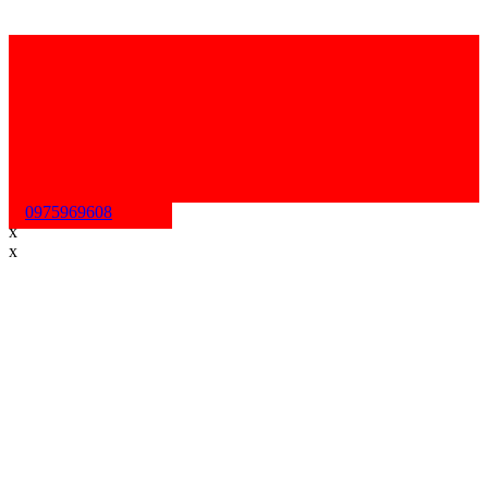
0975969608
x
x