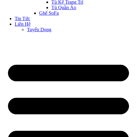
Tủ Kệ Trang Trí
Tủ Quần Áo
Ghế SoFa
Tin Tức
Liên Hệ
Tuyển Dụng