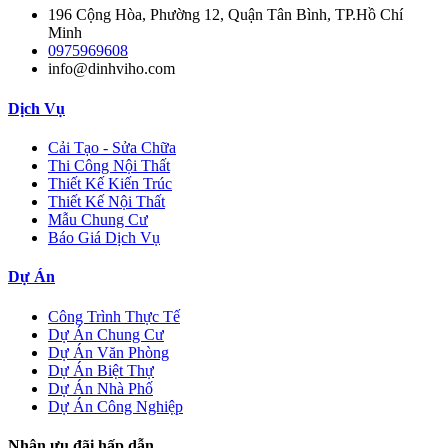
196 Cộng Hòa, Phường 12, Quận Tân Bình, TP.Hồ Chí
Minh
0975969608
info@dinhviho.com
Dịch Vụ
Cải Tạo - Sửa Chữa
Thi Công Nội Thất
Thiết Kế Kiến Trúc
Thiết Kế Nội Thất
Mẫu Chung Cư
Báo Giá Dịch Vụ
Dự Án
Công Trình Thực Tế
Dự Án Chung Cư
Dự Án Văn Phòng
Dự Án Biệt Thự
Dự Án Nhà Phố
Dự Án Công Nghiệp
Nhận ưu đãi hấp dẫn