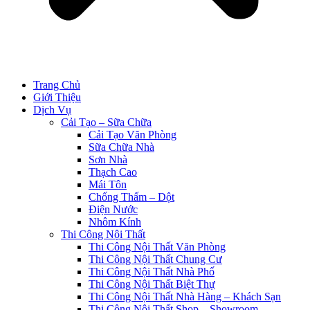
Trang Chủ
Giới Thiệu
Dịch Vụ
Cải Tạo – Sữa Chữa
Cải Tạo Văn Phòng
Sữa Chữa Nhà
Sơn Nhà
Thạch Cao
Mái Tôn
Chống Thấm – Dột
Điện Nước
Nhôm Kính
Thi Công Nội Thất
Thi Công Nội Thất Văn Phòng
Thi Công Nội Thất Chung Cư
Thi Công Nội Thất Nhà Phố
Thi Công Nội Thất Biệt Thự
Thi Công Nội Thất Nhà Hàng – Khách Sạn
Thi Công Nội Thất Shop – Showroom