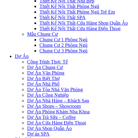
Thiết Kế Nội Thất Nhà Bếp
Thiết Kế Nội Thất Phòng Ngủ
Thiết Kế Nội Thất Phòng Ngủ Trẻ Em
Thiết Kế Nội Thất SPA
Thiết Kế Nội Thất Cửa Hàng Shop Quần Áo
Thiết Kế Nội Thất Cửa Hàng Điện Thoại
Mẫu Chung Cư
Chung Cư 1 Phòng Ngủ
Chung Cư 2 Phòng Ngủ
Chung Cư 3 Phòng Ngủ
Dự Án
Công Trình Thực Tế
Dự Án Chung Cư
Dự Án Văn Phòng
Dự Án Biệt Thự
Dự Án Nhà Phố
Dự Án Tòa Nhà Văn Phòng
Dự Án Công Nghiệp
Dự Án Nhà Hàng – Khách Sạn
Dự Án Shops – Showroom
Dự Án Phòng Khám Nha Khoa
Dự Án Trà Sữa – Coffee
Dự Án Cửa Hàng Điện Thoại
Dự Án Shop Quần Áo
Dự án SPA