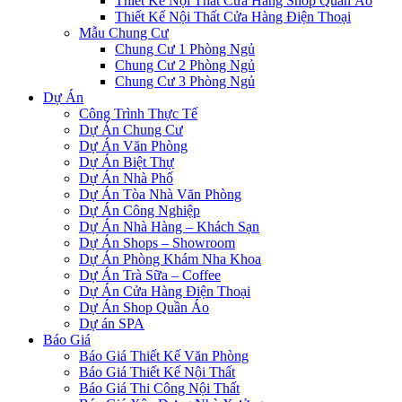
Thiết Kế Nội Thất Cửa Hàng Shop Quần Áo
Thiết Kế Nội Thất Cửa Hàng Điện Thoại
Mẫu Chung Cư
Chung Cư 1 Phòng Ngủ
Chung Cư 2 Phòng Ngủ
Chung Cư 3 Phòng Ngủ
Dự Án
Công Trình Thực Tế
Dự Án Chung Cư
Dự Án Văn Phòng
Dự Án Biệt Thự
Dự Án Nhà Phố
Dự Án Tòa Nhà Văn Phòng
Dự Án Công Nghiệp
Dự Án Nhà Hàng – Khách Sạn
Dự Án Shops – Showroom
Dự Án Phòng Khám Nha Khoa
Dự Án Trà Sữa – Coffee
Dự Án Cửa Hàng Điện Thoại
Dự Án Shop Quần Áo
Dự án SPA
Báo Giá
Báo Giá Thiết Kế Văn Phòng
Báo Giá Thiết Kế Nội Thất
Báo Giá Thi Công Nội Thất