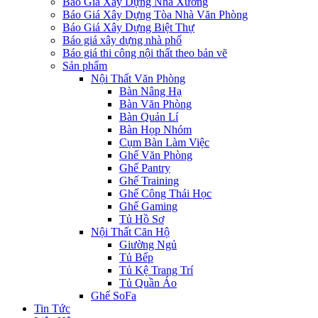
Báo Giá Xây Dựng Nhà Xưởng
Báo Giá Xây Dựng Tòa Nhà Văn Phòng
Báo Giá Xây Dựng Biệt Thự
Báo giá xây dựng nhà phố
Báo giá thi công nội thất theo bản vẽ
Sản phẩm
Nội Thất Văn Phòng
Bàn Nâng Hạ
Bàn Văn Phòng
Bàn Quản Lí
Bàn Họp Nhóm
Cụm Bàn Làm Việc
Ghế Văn Phòng
Ghế Pantry
Ghế Training
Ghế Công Thái Học
Ghế Gaming
Tủ Hồ Sơ
Nội Thất Căn Hộ
Giường Ngủ
Tủ Bếp
Tủ Kệ Trang Trí
Tủ Quần Áo
Ghế SoFa
Tin Tức