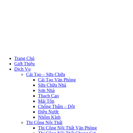
Trang Chủ
Giới Thiệu
Dịch Vụ
Cải Tạo – Sữa Chữa
Cải Tạo Văn Phòng
Sữa Chữa Nhà
Sơn Nhà
Thạch Cao
Mái Tôn
Chống Thấm – Dột
Điện Nước
Nhôm Kính
Thi Công Nội Thất
Thi Công Nội Thất Văn Phòng