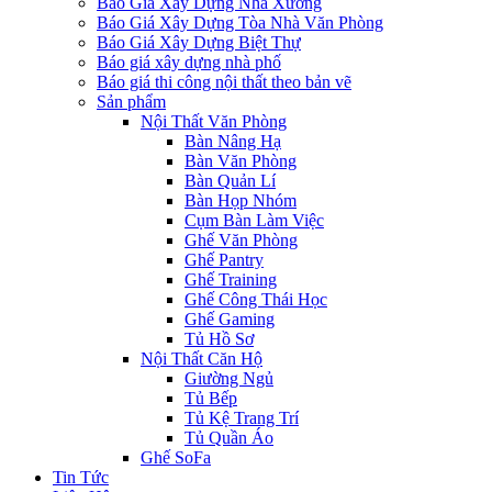
Báo Giá Xây Dựng Nhà Xưởng
Báo Giá Xây Dựng Tòa Nhà Văn Phòng
Báo Giá Xây Dựng Biệt Thự
Báo giá xây dựng nhà phố
Báo giá thi công nội thất theo bản vẽ
Sản phẩm
Nội Thất Văn Phòng
Bàn Nâng Hạ
Bàn Văn Phòng
Bàn Quản Lí
Bàn Họp Nhóm
Cụm Bàn Làm Việc
Ghế Văn Phòng
Ghế Pantry
Ghế Training
Ghế Công Thái Học
Ghế Gaming
Tủ Hồ Sơ
Nội Thất Căn Hộ
Giường Ngủ
Tủ Bếp
Tủ Kệ Trang Trí
Tủ Quần Áo
Ghế SoFa
Tin Tức