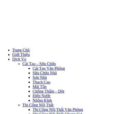
Trang Chủ
Giới Thiệu
Dịch Vụ
Cải Tạo – Sữa Chữa
Cải Tạo Văn Phòng
Sữa Chữa Nhà
Sơn Nhà
Thạch Cao
Mái Tôn
Chống Thấm – Dột
Điện Nước
Nhôm Kính
Thi Công Nội Thất
Thi Công Nội Thất Văn Phòng