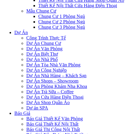
Thiết Kế Nội Thất Cửa Hàng Shop Quần Áo
Thiết Kế Nội Thất Cửa Hàng Điện Thoại
Mẫu Chung Cư
Chung Cư 1 Phòng Ngủ
Chung Cư 2 Phòng Ngủ
Chung Cư 3 Phòng Ngủ
Dự Án
Công Trình Thực Tế
Dự Án Chung Cư
Dự Án Văn Phòng
Dự Án Biệt Thự
Dự Án Nhà Phố
Dự Án Tòa Nhà Văn Phòng
Dự Án Công Nghiệp
Dự Án Nhà Hàng – Khách Sạn
Dự Án Shops – Showroom
Dự Án Phòng Khám Nha Khoa
Dự Án Trà Sữa – Coffee
Dự Án Cửa Hàng Điện Thoại
Dự Án Shop Quần Áo
Dự án SPA
Báo Giá
Báo Giá Thiết Kế Văn Phòng
Báo Giá Thiết Kế Nội Thất
Báo Giá Thi Công Nội Thất