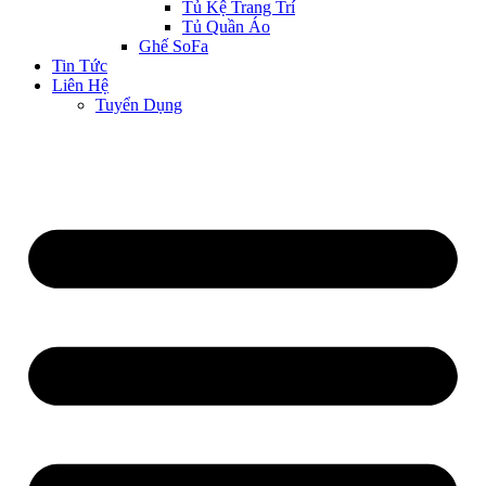
Tủ Kệ Trang Trí
Tủ Quần Áo
Ghế SoFa
Tin Tức
Liên Hệ
Tuyển Dụng