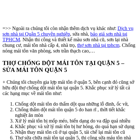
=>> Ngoài ra chúng tôi còn nhận thêm dịch vụ khác như:
Dịch vụ
sơn nhà tại Quận 5 chuyên nghiệp
, sửa nhà,
báo giá sơn nhà tại
TPHCM
. Nhận thi công và thiết kế màu sơn nhà cũ, sơn lại nhà
chung cư, mái tôn nhà cấp 4, nhà trọ,
thợ sơn nhà tại tphcm
. Chống
nóng mái tôn văn phòng, sơn trần thạch cao,…
THỢ CHỐNG DỘT MÁI TÔN TẠI QUẬN 5 –
SỬA MÁI TÔN QUẬN 5
+ Chúng tôi chuyên gia lợp mái tôn ở quận 5, bên cạnh đó cũng sở
hữu đội thợ chống dột mái tôn tại quận 5. Khắc phục xử lý tất cả
các hạng mục về mái tôn như:
Chống dột mái tôn do thấm dột qua những lỗ đinh, ốc vít,
Chống thấm dột mái tôn quận 5 do han rĩ , thời tiết khắc
nghiệt ăn mòn
Xử lý mái tôn bị mốp méo, biến dạng do va đập quá nhiều
Khắc phục và xử lý mái tôn bị hư hỏng, do quá hạn sử dụng
Nhận thay mái tôn cũ ở tại quận 5, tái chế lại mái tôn cũ
Thợ sửa chữa mái tôn tại quận 5, thi công sửa máu tôn nhà