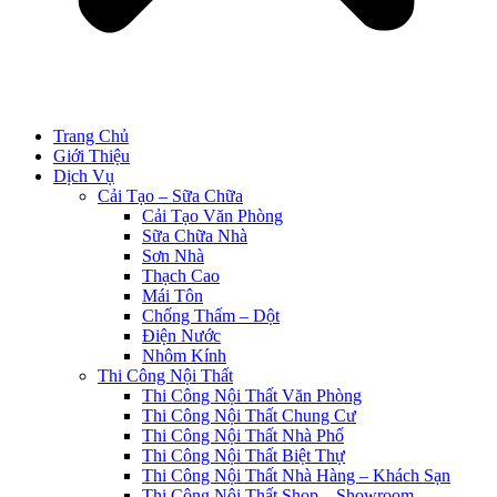
Trang Chủ
Giới Thiệu
Dịch Vụ
Cải Tạo – Sữa Chữa
Cải Tạo Văn Phòng
Sữa Chữa Nhà
Sơn Nhà
Thạch Cao
Mái Tôn
Chống Thấm – Dột
Điện Nước
Nhôm Kính
Thi Công Nội Thất
Thi Công Nội Thất Văn Phòng
Thi Công Nội Thất Chung Cư
Thi Công Nội Thất Nhà Phố
Thi Công Nội Thất Biệt Thự
Thi Công Nội Thất Nhà Hàng – Khách Sạn
Thi Công Nội Thất Shop – Showroom