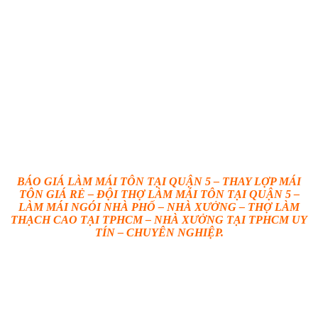
BÁO GIÁ LÀM MÁI TÔN TẠI QUẬN 5 – THAY LỢP MÁI
TÔN GIÁ RẺ – ĐỘI THỢ LÀM MÁI TÔN TẠI QUẬN 5 –
LÀM MÁI NGÓI NHÀ PHỐ – NHÀ XƯỞNG – THỢ LÀM
THẠCH CAO TẠI TPHCM – NHÀ XƯỞNG TẠI TPHCM UY
TÍN – CHUYÊN NGHIỆP.