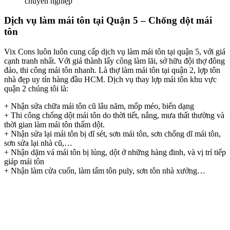
chuyên nghiệp
Dịch vụ làm mái tôn tại Quận 5 – Chống dột mái
tôn
Vix Cons luôn luôn cung cấp dịch vụ làm mái tôn tại quận 5, với giá
cạnh tranh nhất. Với giá thành lấy công làm lãi, sở hữu đội thợ đông
đảo, thi công mái tôn nhanh. Là thợ làm mái tôn tại quận 2, lợp tôn
nhà đẹp uy tín hàng đầu HCM. Dịch vụ thay lợp mái tôn khu vực
quận 2 chúng tôi là:
+ Nhận sửa chữa mái tôn cũ lâu năm, mốp méo, biến dạng
+ Thi công chống dột mái tôn do thời tiết, nắng, mưa thất thường và
thời gian làm mái tôn thấm dột.
+ Nhận sửa lại mái tôn bị dĩ sét, sơn mái tôn, sơn chống dĩ mái tôn,
sơn sửa lại nhà cũ,…
+ Nhận dặm vá mái tôn bị lủng, dột ở những hàng đinh, và vị trí tiếp
giáp mái tôn
+ Nhận làm cửa cuốn, làm tấm tôn puly, sơn tôn nhà xưởng…