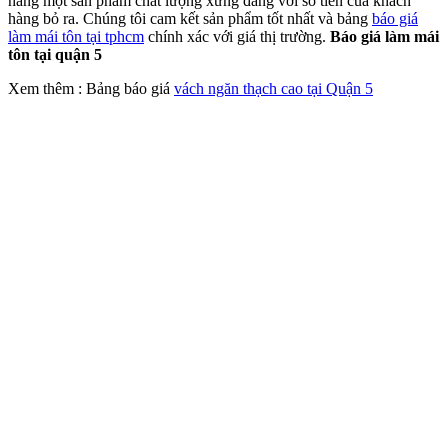
hàng một sản phẩm chất lượng xứng đáng với số tiền của khách
hàng bỏ ra. Chúng tôi cam kết sản phẩm tốt nhất và bảng
báo giá
làm mái tôn tại tphcm
chính xác với giá thị trường.
Báo giá làm mái
tôn tại quận 5
Xem thêm : Bảng báo giá
vách ngăn thạch cao tại Quận 5