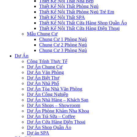
Thiết Kế Nội Thất Nhà Bếp
Thiết Kế Nội Thất Phòng Ngủ
Thiết Kế Nội Thất Phòng Ngủ Trẻ Em
Thiết Kế Nội Thất SPA
Thiết Kế Nội Thất Cửa Hàng Shop Quần Áo
Thiết Kế Nội Thất Cửa Hàng Điện Thoại
Mẫu Chung Cư
Chung Cư 1 Phòng Ngủ
Chung Cư 2 Phòng Ngủ
Chung Cư 3 Phòng Ngủ
Dự Án
Công Trình Thực Tế
Dự Án Chung Cư
Dự Án Văn Phòng
Dự Án Biệt Thự
Dự Án Nhà Phố
Dự Án Tòa Nhà Văn Phòng
Dự Án Công Nghiệp
Dự Án Nhà Hàng – Khách Sạn
Dự Án Shops – Showroom
Dự Án Phòng Khám Nha Khoa
Dự Án Trà Sữa – Coffee
Dự Án Cửa Hàng Điện Thoại
Dự Án Shop Quần Áo
Dự án SPA