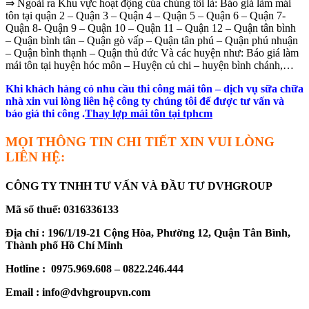
⇒ Ngoài ra Khu vực hoạt động của chúng tôi là: Báo giá làm mái
tôn tại quận 2 – Quận 3 – Quận 4 – Quận 5 – Quận 6 – Quận 7-
Quận 8- Quận 9 – Quận 10 – Quận 11 – Quận 12 – Quận tân bình
– Quận bình tân – Quận gò vấp – Quận tân phú – Quận phú nhuận
– Quận bình thạnh – Quận thủ đức Và các huyện như: Báo giá làm
mái tôn tại huyện hóc môn – Huyện củ chi – huyện bình chánh,…
Khi khách hàng có nhu cầu thi công mái tôn – dịch vụ sữa chữa
nhà xin vui lòng liên hệ công ty chúng tôi để được tư vấn và
báo giá thi công .
Thay lợp mái tôn tại tphcm
MỌI THÔNG TIN CHI TIẾT XIN VUI LÒNG
LIÊN HỆ:
CÔNG TY TNHH TƯ VẤN VÀ ĐẦU TƯ DVHGROUP
Mã số thuế: 0316336133
Địa chỉ : 196/1/19-21 Cộng Hòa, Phường 12, Quận Tân Bình,
Thành phố Hồ Chí Minh
Hotline : 0975.969.608 – 0822.246.444
Email : info@dvhgroupvn.com