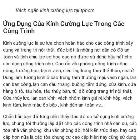
Vách ngăn kính cường lực tại tphcm
Ứng Dụng Của Kính Cường Lực Trong Các
Công Trình
Kính cường lực là sự lựa chọn hoàn hảo cho các công trình xây
dựng và trang trí nội thất, đặc biệt là những nơi cần có độ an
toàn và tính chịu lực cơ học cao nó được sử dụng hầu hết cho
các dạng công trình như: Cao ốc văn phòng, công trình công
cộng, trường học, bệnh viện, siêu thị, trung tâm thể thao, nhà ở.
Dùng làm tường kính ở các trung tâm thương mại, vách ngăn, lan
can ban công, lan can cầu thang, buồng tắm đứng, cửa kính, cửa
hàng ô tô, tàu hỏa, tàu thủy, bàn, tủ, đồ dùng trang trí nội thất,
Cửa thủy lực, lan can kính, vách nhôm kính giá rẻ,kính hộp, vách
kính tắm, kính màu ốp bếp , kính dán an toàn v.v…
Chắc hẳn bạn đã từng nhìn thấy đâu đó có sử dụng kính cường
lực, chúng tôi thường lắp đặt cho các công trình nhà dân cư, các
tòa nhà văn phòng, khu văn phòng đòi hỏi kiến trúc đẹp, hay cao
cấp hơn nữa là các tòa chung cư cao cấp hiện nay cũng sử dụng