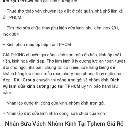
lực tại TPHCM
, báo giá kính cường lực.
+ Thuê thợ tháo vận chuyên lắp đặt ở các quận, nhà phố liền kề
ở TPHCM.
+ Tìm thợ sửa chữa thay phụ kiện cửa kính, phụ kiện inox 201,
inox 304.
+ Kính phun màu ốp bếp Tại TPHCM
GIA PHONG chuyên gia công kính sơn màu ốp bếp, kính ốp mặt
tiền, kính hoa văn đẹp. Thợ làm kính 8 ly cường lực an toàn tuyệt
đối cho ngôi nhà bạn, chúng tôi có nhiều cửa hàng kiếng để
khách hàng lựa chọn, mẫu màu như ý, hợp phong thủy ngôi nhà
đẹp .
DVHGroup
chuyên thi công trọn gói về nhôm kính.
Dịch
vụ làm cửa kính cường lực tại TPHCM
uy tín, bảo hành lâu
năm…
+ Nhận lắp dựng thi công cửa kính, nhôm kính trọn gói.
+ Nhận lắp đặt cửa kính nhân công, sửa chữa của kính.
Nhận Sửa Vách Nhôm Kính Tại Tphcm Giá Rẻ