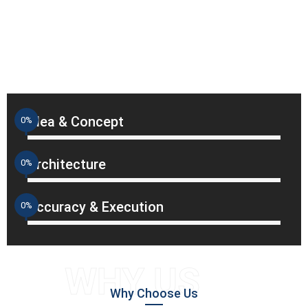
Idea & Concept
0
%
Architecture
0
%
Accuracy & Execution
0
%
WHY US
Why Choose Us