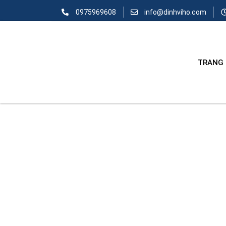
0975969608
info@dinhviho.com
TRANG