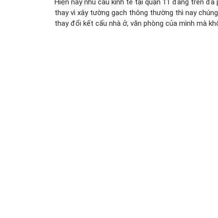
Hiện nay nhu cầu kính tế tại quận 11 đang trên đà 
thay vì xây tường gạch thông thường thì nay chúng 
thay đổi kết cấu nhà ở, văn phòng của mình mà khô