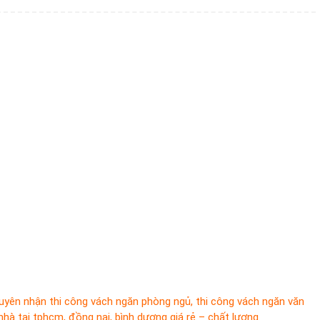
yên nhận thi công vách ngăn phòng ngủ, thi công vách ngăn văn
hà tại tphcm, đồng nai, bình dương giá rẻ – chất lượng.