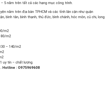
2 – 5 năm trên tất cả các hạng mục công trình.
uyện nằm trên địa bàn TPHCM và các tỉnh lân cận như quận
huận, bình tân, bình thạnh, thủ đức, bình chánh, hóc môn, củ chi, long
200/m2
 180/m2
 130 – 140/m2
/m2
/m2
 uy tín – chất lượng.
1. Hotline : O975969608