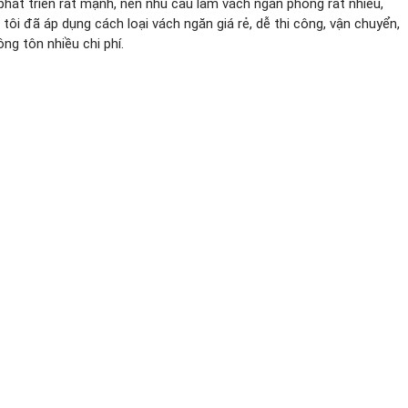
phát triển rất mạnh, nên nhu cầu làm vách ngăn phòng rất nhiều,
tôi đã áp dụng cách loại vách ngăn giá rẻ, dễ thi công, vận chuyển,
ng tôn nhiều chi phí.