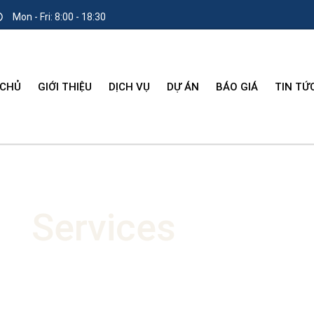
Mon - Fri: 8:00 - 18:30
 CHỦ
GIỚI THIỆU
DỊCH VỤ
DỰ ÁN
BÁO GIÁ
TIN TỨ
Services
Detail