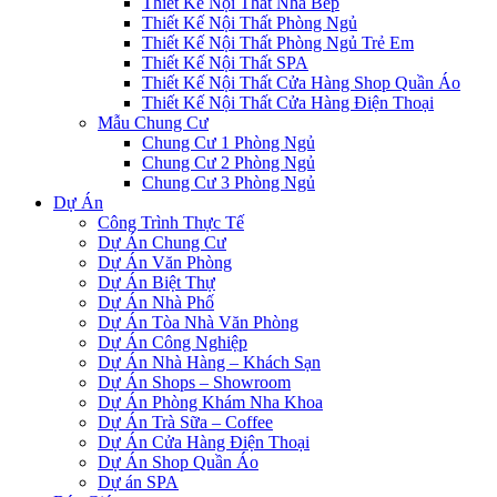
Thiết Kế Nội Thất Nhà Bếp
Thiết Kế Nội Thất Phòng Ngủ
Thiết Kế Nội Thất Phòng Ngủ Trẻ Em
Thiết Kế Nội Thất SPA
Thiết Kế Nội Thất Cửa Hàng Shop Quần Áo
Thiết Kế Nội Thất Cửa Hàng Điện Thoại
Mẫu Chung Cư
Chung Cư 1 Phòng Ngủ
Chung Cư 2 Phòng Ngủ
Chung Cư 3 Phòng Ngủ
Dự Án
Công Trình Thực Tế
Dự Án Chung Cư
Dự Án Văn Phòng
Dự Án Biệt Thự
Dự Án Nhà Phố
Dự Án Tòa Nhà Văn Phòng
Dự Án Công Nghiệp
Dự Án Nhà Hàng – Khách Sạn
Dự Án Shops – Showroom
Dự Án Phòng Khám Nha Khoa
Dự Án Trà Sữa – Coffee
Dự Án Cửa Hàng Điện Thoại
Dự Án Shop Quần Áo
Dự án SPA