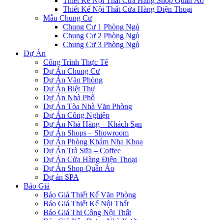
Thiết Kế Nội Thất Cửa Hàng Shop Quần Áo
Thiết Kế Nội Thất Cửa Hàng Điện Thoại
Mẫu Chung Cư
Chung Cư 1 Phòng Ngủ
Chung Cư 2 Phòng Ngủ
Chung Cư 3 Phòng Ngủ
Dự Án
Công Trình Thực Tế
Dự Án Chung Cư
Dự Án Văn Phòng
Dự Án Biệt Thự
Dự Án Nhà Phố
Dự Án Tòa Nhà Văn Phòng
Dự Án Công Nghiệp
Dự Án Nhà Hàng – Khách Sạn
Dự Án Shops – Showroom
Dự Án Phòng Khám Nha Khoa
Dự Án Trà Sữa – Coffee
Dự Án Cửa Hàng Điện Thoại
Dự Án Shop Quần Áo
Dự án SPA
Báo Giá
Báo Giá Thiết Kế Văn Phòng
Báo Giá Thiết Kế Nội Thất
Báo Giá Thi Công Nội Thất