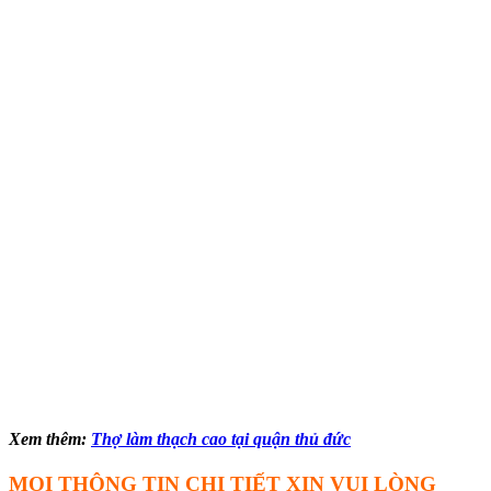
Xem thêm:
Thợ làm thạch cao tại quận thủ đức
MỌI THÔNG TIN CHI TIẾT XIN VUI LÒNG