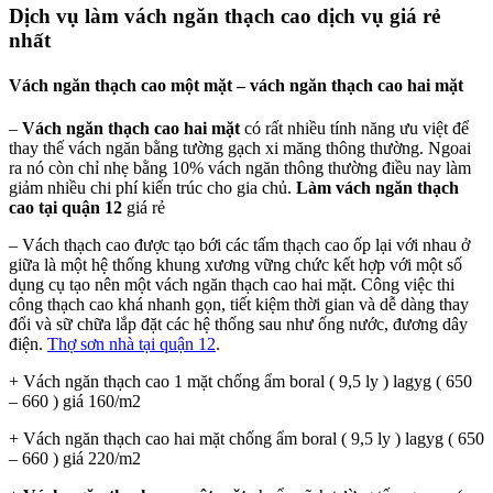
Dịch vụ làm vách ngăn thạch cao dịch vụ giá rẻ
nhất
Vách ngăn thạch cao một mặt – vách ngăn thạch cao hai mặt
–
Vách ngăn thạch cao hai mặt
có rất nhiều tính năng ưu việt để
thay thế vách ngăn bằng tường gạch xi măng thông thường. Ngoai
ra nó còn chỉ nhẹ bằng 10% vách ngăn thông thường điều nay làm
giảm nhiều chi phí kiến trúc cho gia chủ.
Làm vách ngăn thạch
cao tại quận 12
giá rẻ
– Vách thạch cao được tạo bới các tấm thạch cao ốp lại với nhau ở
giữa là một hệ thống khung xương vững chức kết hợp với một số
dụng cụ tạo nên một vách ngăn thạch cao hai mặt. Công việc thi
công thạch cao khá nhanh gọn, tiết kiệm thời gian và dễ dàng thay
đổi và sữ chữa lắp đặt các hệ thống sau như ống nước, đương dây
điện.
Thợ sơn nhà tại quận 12
.
+ Vách ngăn thạch cao 1 mặt chống ẩm boral ( 9,5 ly ) lagyg ( 650
– 660 ) giá 160/m2
+ Vách ngăn thạch cao hai mặt chống ẩm boral ( 9,5 ly ) lagyg ( 650
– 660 ) giá 220/m2