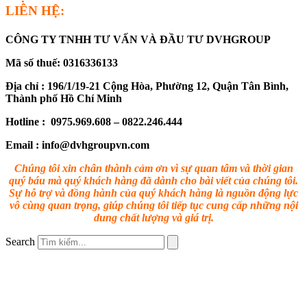
LIÊN HỆ:
CÔNG TY TNHH TƯ VẤN VÀ ĐẦU TƯ DVHGROUP
Mã số thuế: 0316336133
Địa chỉ : 196/1/19-21 Cộng Hòa, Phường 12, Quận Tân Bình,
Thành phố Hồ Chí Minh
Hotline : 0975.969.608 – 0822.246.444
Email : info@dvhgroupvn.com
Chúng tôi xin chân thành cảm ơn vì sự quan tâm và thời gian
quý báu mà quý khách hàng đã dành cho bài viết của chúng tôi.
Sự hỗ trợ và đồng hành của quý khách hàng là nguồn động lực
vô cùng quan trọng, giúp chúng tôi tiếp tục cung cấp những nội
dung chất lượng và giá trị.
Search