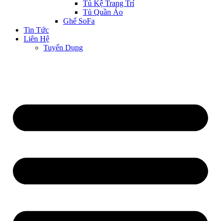
Tủ Kệ Trang Trí
Tủ Quần Áo
Ghế SoFa
Tin Tức
Liên Hệ
Tuyển Dụng