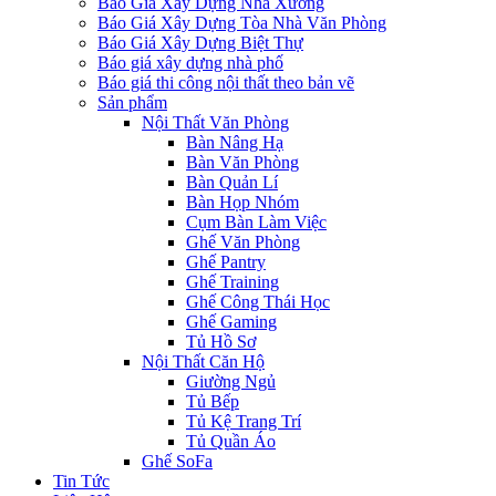
Báo Giá Xây Dựng Nhà Xưởng
Báo Giá Xây Dựng Tòa Nhà Văn Phòng
Báo Giá Xây Dựng Biệt Thự
Báo giá xây dựng nhà phố
Báo giá thi công nội thất theo bản vẽ
Sản phẩm
Nội Thất Văn Phòng
Bàn Nâng Hạ
Bàn Văn Phòng
Bàn Quản Lí
Bàn Họp Nhóm
Cụm Bàn Làm Việc
Ghế Văn Phòng
Ghế Pantry
Ghế Training
Ghế Công Thái Học
Ghế Gaming
Tủ Hồ Sơ
Nội Thất Căn Hộ
Giường Ngủ
Tủ Bếp
Tủ Kệ Trang Trí
Tủ Quần Áo
Ghế SoFa
Tin Tức