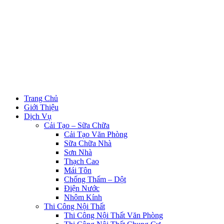
Trang Chủ
Giới Thiệu
Dịch Vụ
Cải Tạo – Sữa Chữa
Cải Tạo Văn Phòng
Sữa Chữa Nhà
Sơn Nhà
Thạch Cao
Mái Tôn
Chống Thấm – Dột
Điện Nước
Nhôm Kính
Thi Công Nội Thất
Thi Công Nội Thất Văn Phòng