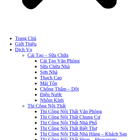
Trang Chủ
Giới Thiệu
Dịch Vụ
Cải Tạo – Sữa Chữa
Cải Tạo Văn Phòng
Sữa Chữa Nhà
Sơn Nhà
Thạch Cao
Mái Tôn
Chống Thấm – Dột
Điện Nước
Nhôm Kính
Thi Công Nội Thất
Thi Công Nội Thất Văn Phòng
Thi Công Nội Thất Chung Cư
Thi Công Nội Thất Nhà Phố
Thi Công Nội Thất Biệt Thự
Thi Công Nội Thất Nhà Hàng – Khách Sạn
Thi Công Nội Thất Shop – Showroom