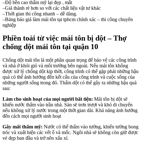
–Độ bền cao thẩm mỹ lại đẹp , mắt
–Giá thành rẻ hơn so với các chất liệu vật tư khác
–Thời gian thi công nhanh – dễ dàng.
–Bảng báo giá làm mái tôn tại tphcm chính xác – thi công chuyên
nghiệp
Phiền toài từ việc mái tôn bị dột – Thợ
chống dột mái tôn tại quận 10
Chống dột mái tôn là một phần quan trọng để bảo vệ các công trình
và nhà ở khỏi gió và môi trường bên ngoài. Nếu mái tôn không
được xử lý chống dột kịp thời, công trình có thể gặp phải những hậu
quả có thể ảnh hưởng đến kết cấu của công trình và cuộc sống của
những người sống trong đó. Thấm dột có thể gây ra những hậu quả
sau:
Làm cho sinh hoạt của mọi người bất tiện:
Mái tôn bị dột sẽ
khiến nước thấm vào trần nhà. Sàn sẽ trơn trượt và khó di chuyển
nếu không xử lý nước trong một thời gian dài. Khả năng ảnh hưởng
đến cách mọi người sinh hoạt
Gây mất thẩm mỹ:
Nước có thể thấm vào tường, khiến tường bong
tróc và xuất hiện các vết ố và mốc. Ngôi nhà sẽ không còn giữ được
vẻ đẹp ban đầu và trở nên xấu xí.