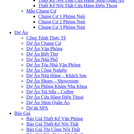
Thiết Kế Nội Thất Cửa Hàng Shop Quần Áo
Thiết Kế Nội Thất Cửa Hàng Điện Thoại
Mẫu Chung Cư
Chung Cư 1 Phòng Ngủ
Chung Cư 2 Phòng Ngủ
Chung Cư 3 Phòng Ngủ
Dự Án
Công Trình Thực Tế
Dự Án Chung Cư
Dự Án Văn Phòng
Dự Án Biệt Thự
Dự Án Nhà Phố
Dự Án Tòa Nhà Văn Phòng
Dự Án Công Nghiệp
Dự Án Nhà Hàng – Khách Sạn
Dự Án Shops – Showroom
Dự Án Phòng Khám Nha Khoa
Dự Án Trà Sữa – Coffee
Dự Án Cửa Hàng Điện Thoại
Dự Án Shop Quần Áo
Dự án SPA
Báo Giá
Báo Giá Thiết Kế Văn Phòng
Báo Giá Thiết Kế Nội Thất
Báo Giá Thi Công Nội Thất