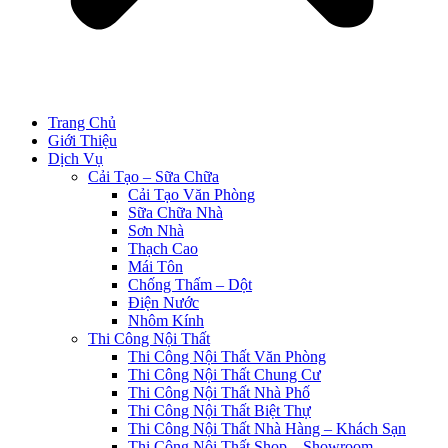
Trang Chủ
Giới Thiệu
Dịch Vụ
Cải Tạo – Sữa Chữa
Cải Tạo Văn Phòng
Sữa Chữa Nhà
Sơn Nhà
Thạch Cao
Mái Tôn
Chống Thấm – Dột
Điện Nước
Nhôm Kính
Thi Công Nội Thất
Thi Công Nội Thất Văn Phòng
Thi Công Nội Thất Chung Cư
Thi Công Nội Thất Nhà Phố
Thi Công Nội Thất Biệt Thự
Thi Công Nội Thất Nhà Hàng – Khách Sạn
Thi Công Nội Thất Shop – Showroom