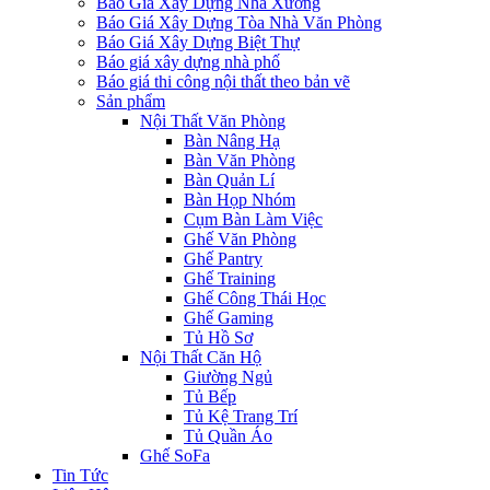
Báo Giá Xây Dựng Nhà Xưởng
Báo Giá Xây Dựng Tòa Nhà Văn Phòng
Báo Giá Xây Dựng Biệt Thự
Báo giá xây dựng nhà phố
Báo giá thi công nội thất theo bản vẽ
Sản phẩm
Nội Thất Văn Phòng
Bàn Nâng Hạ
Bàn Văn Phòng
Bàn Quản Lí
Bàn Họp Nhóm
Cụm Bàn Làm Việc
Ghế Văn Phòng
Ghế Pantry
Ghế Training
Ghế Công Thái Học
Ghế Gaming
Tủ Hồ Sơ
Nội Thất Căn Hộ
Giường Ngủ
Tủ Bếp
Tủ Kệ Trang Trí
Tủ Quần Áo
Ghế SoFa
Tin Tức