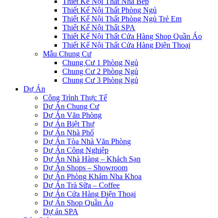
Thiết Kế Nội Thất Nhà Bếp
Thiết Kế Nội Thất Phòng Ngủ
Thiết Kế Nội Thất Phòng Ngủ Trẻ Em
Thiết Kế Nội Thất SPA
Thiết Kế Nội Thất Cửa Hàng Shop Quần Áo
Thiết Kế Nội Thất Cửa Hàng Điện Thoại
Mẫu Chung Cư
Chung Cư 1 Phòng Ngủ
Chung Cư 2 Phòng Ngủ
Chung Cư 3 Phòng Ngủ
Dự Án
Công Trình Thực Tế
Dự Án Chung Cư
Dự Án Văn Phòng
Dự Án Biệt Thự
Dự Án Nhà Phố
Dự Án Tòa Nhà Văn Phòng
Dự Án Công Nghiệp
Dự Án Nhà Hàng – Khách Sạn
Dự Án Shops – Showroom
Dự Án Phòng Khám Nha Khoa
Dự Án Trà Sữa – Coffee
Dự Án Cửa Hàng Điện Thoại
Dự Án Shop Quần Áo
Dự án SPA