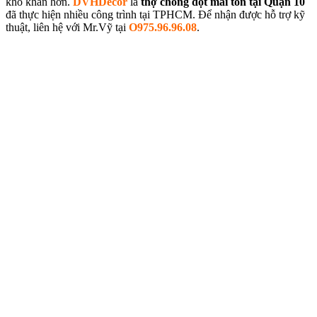
khó khăn hơn.
DVHDecor
là
thợ chống dột mái tôn tại Quận 10
đã thực hiện nhiều công trình tại TPHCM. Để nhận được hỗ trợ kỹ
thuật, liên hệ với Mr.Vỹ tại
O975.96.96.08
.