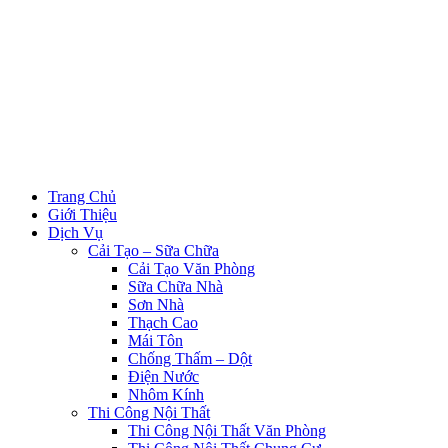
Trang Chủ
Giới Thiệu
Dịch Vụ
Cải Tạo – Sữa Chữa
Cải Tạo Văn Phòng
Sữa Chữa Nhà
Sơn Nhà
Thạch Cao
Mái Tôn
Chống Thấm – Dột
Điện Nước
Nhôm Kính
Thi Công Nội Thất
Thi Công Nội Thất Văn Phòng