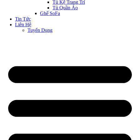
Tủ Kệ Trang Trí
Tủ Quần Áo
Ghế SoFa
Tin Tức
Liên Hệ
Tuyển Dụng