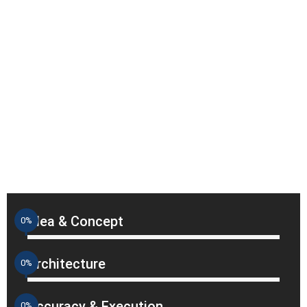
Idea & Concept
0
%
Architecture
0
%
Accuracy & Execution
0
%