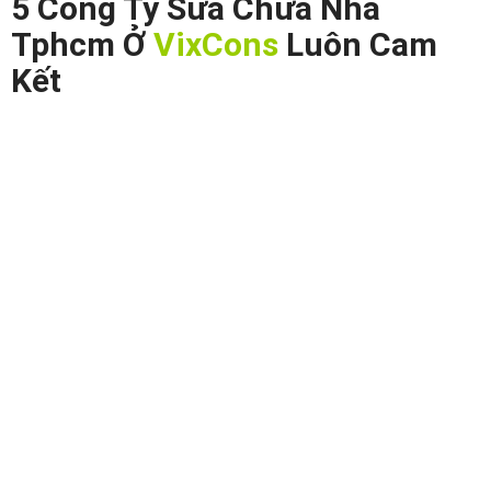
5 Công Ty Sửa Chữa Nhà
Tphcm Ở
VixCons
Luôn Cam
Kết