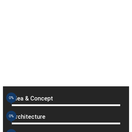
Idea & Concept
0
%
Architecture
0
%