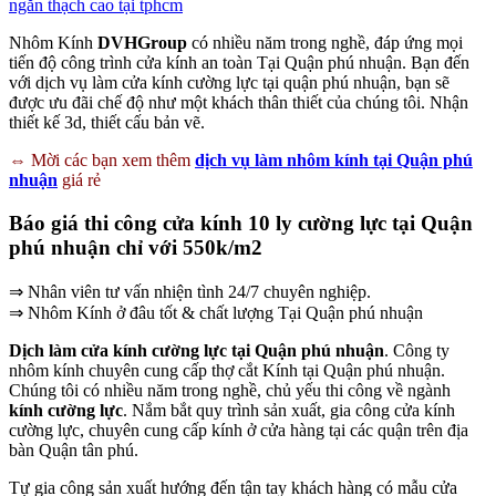
ngăn thạch cao tại tphcm
Nhôm Kính
DVHGroup
có nhiều năm trong nghề, đáp ứng mọi
tiến độ công trình cửa kính an toàn Tại Quận phú nhuận. Bạn đến
với dịch vụ làm cửa kính cường lực tại quận phú nhuận, bạn sẽ
được ưu đãi chế độ như một khách thân thiết của chúng tôi. Nhận
thiết kế 3d, thiết cấu bản vẽ.
⇔ Mời các bạn xem thêm
dịch vụ làm nhôm kính tại Quận phú
nhuận
giá rẻ
Báo giá thi công cửa kính 10 ly cường lực tại Quận
phú nhuận chỉ với 550k/m2
⇒ Nhân viên tư vấn nhiện tình 24/7 chuyên nghiệp.
⇒ Nhôm Kính ở đâu tốt & chất lượng Tại Quận phú nhuận
Dịch làm cửa kính cường lực tại Quận phú nhuận
. Công ty
nhôm kính chuyên cung cấp thợ cắt Kính tại Quận phú nhuận.
Chúng tôi có nhiều năm trong nghề, chủ yếu thi công về ngành
kính cường lực
. Nắm bắt quy trình sản xuất, gia công cửa kính
cường lực, chuyên cung cấp kính ở cửa hàng tại các quận trên địa
bàn Quận tân phú.
Tự gia công sản xuất hướng đến tận tay khách hàng có mẫu cửa