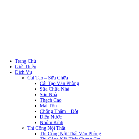
Trang Chủ
Giới Thiệu
Dịch Vụ
Cải Tạo – Sữa Chữa
Cải Tạo Văn Phòng
Sữa Chữa Nhà
Sơn Nhà
Thạch Cao
Mái Tôn
Chống Thấm – Dột
Điện Nước
Nhôm Kính
Thi Công Nội Thất
Thi Công Nội Thất Văn Phòng