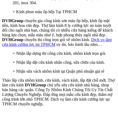
201, inox 304.
+ Kính phun màu ốp bếp Tại TPHCM
DVHGroup
chuyên gia công kính sơn màu ốp bếp, kính ốp mặt
tiền, kính hoa văn đẹp. Thợ làm kính 8 ly cường lực an toàn tuyệt
đối cho ngôi nhà bạn, chúng tôi có nhiều cửa hàng kiếng để khách
hàng lựa chọn, mẫu màu như ý, hợp phong thủy ngôi nhà đẹp .
DVHGroup
chuyên thi công trọn gói về nhôm kính.
Dịch vụ làm
cửa kính cường lực tại TPHCM
uy tín, bảo hành lâu năm…
+ Nhận lắp dựng thi công cửa kính, nhôm kính trọn gói.
+ Nhận lắp đặt cửa kính nhân công, sửa chữa của kính.
+ Nhận sửa vách nhôm kính tại Quận phú nhuận giá rẻ
Tháo lắp cửa nhôm kính, cửa kính, vách kính, lắp đặt chỗ mới. Thợ
làm cửa kính
DVHGroup
chủ yếu sửa cửa kính nhà hàng, shop
bán hàng các quận. Công Ty Nhôm Kính Chúng Tôi Uy Tín Chất
Lượng Chuyên Nghiệp. Đáp ứng mọi mẫu cửa kính đẹp, thẩm mỹ
công trình lớn nhỏ TPHCM. Dịch vụ làm cửa kính cường lực tại
TPHCM chuyên nghiệp.