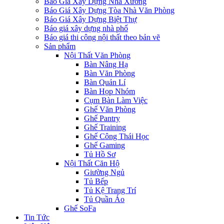
Báo Giá Xây Dựng Nhà Xưởng
Báo Giá Xây Dựng Tòa Nhà Văn Phòng
Báo Giá Xây Dựng Biệt Thự
Báo giá xây dựng nhà phố
Báo giá thi công nội thất theo bản vẽ
Sản phẩm
Nội Thất Văn Phòng
Bàn Nâng Hạ
Bàn Văn Phòng
Bàn Quản Lí
Bàn Họp Nhóm
Cụm Bàn Làm Việc
Ghế Văn Phòng
Ghế Pantry
Ghế Training
Ghế Công Thái Học
Ghế Gaming
Tủ Hồ Sơ
Nội Thất Căn Hộ
Giường Ngủ
Tủ Bếp
Tủ Kệ Trang Trí
Tủ Quần Áo
Ghế SoFa
Tin Tức