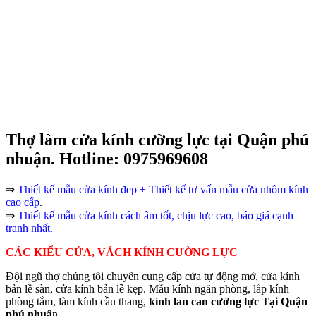
Thợ làm cửa kính cường lực tại Quận phú
nhuận. Hotline: 0975969608
⇒
Thiết kế mẫu cửa kính đep + Thiết kế tư vấn mẫu cửa nhôm kính
cao cấp
.
⇒
Thiết kế mẫu cửa kính cách âm tốt, chịu lực cao, báo giá cạnh
tranh nhất.
CÁC KIỂU CỬA, VÁCH KÍNH CƯỜNG LỰC
Đội ngũ thợ chúng tôi chuyên cung cấp cửa tự động mở, cửa kính
bản lề sàn, cửa kính bản lề kẹp. Mẫu kính ngăn phòng, lắp kính
phòng tắm, làm kính cầu thang,
kính lan can cường lực Tại Quận
phú nhuậ
n.