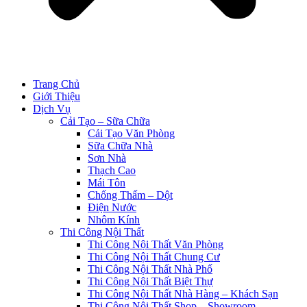
Trang Chủ
Giới Thiệu
Dịch Vụ
Cải Tạo – Sữa Chữa
Cải Tạo Văn Phòng
Sữa Chữa Nhà
Sơn Nhà
Thạch Cao
Mái Tôn
Chống Thấm – Dột
Điện Nước
Nhôm Kính
Thi Công Nội Thất
Thi Công Nội Thất Văn Phòng
Thi Công Nội Thất Chung Cư
Thi Công Nội Thất Nhà Phố
Thi Công Nội Thất Biệt Thự
Thi Công Nội Thất Nhà Hàng – Khách Sạn
Thi Công Nội Thất Shop – Showroom