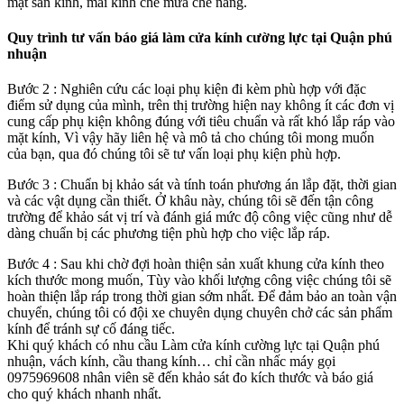
mặt sàn kính, mái kính che mưa che nắng.
Quy trình tư vấn báo giá làm cửa kính cường lực tại Quận phú
nhuận
Bước 2 : Nghiên cứu các loại phụ kiện đi kèm phù hợp với đặc
điểm sử dụng của mình, trên thị trường hiện nay không ít các đơn vị
cung cấp phụ kiện không đúng với tiêu chuẩn và rất khó lắp ráp vào
mặt kính, Vì vậy hãy liên hệ và mô tả cho chúng tôi mong muốn
của bạn, qua đó chúng tôi sẽ tư vấn loại phụ kiện phù hợp.
Bước 3 : Chuẩn bị khảo sát và tính toán phương án lắp đặt, thời gian
và các vật dụng cần thiết. Ở khâu này, chúng tôi sẽ đến tận công
trường để khảo sát vị trí và đánh giá mức độ công việc cũng như dễ
dàng chuẩn bị các phương tiện phù hợp cho việc lắp ráp.
Bước 4 : Sau khi chờ đợi hoàn thiện sản xuất khung cửa kính theo
kích thước mong muốn, Tùy vào khối lượng công việc chúng tôi sẽ
hoàn thiện lắp ráp trong thời gian sớm nhất. Để đảm bảo an toàn vận
chuyển, chúng tôi có đội xe chuyên dụng chuyên chở các sản phẩm
kính để tránh sự cố đáng tiếc.
Khi quý khách có nhu cầu Làm cửa kính cường lực tại Quận phú
nhuận, vách kính, cầu thang kính… chỉ cần nhấc máy gọi
0975969608 nhân viên sẽ đến khảo sát đo kích thước và báo giá
cho quý khách nhanh nhất.