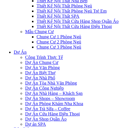
Thiết Kế Nội Thất Nhà Bếp
Thiết Kế Nội Thất Phòng Ngủ
Thiết Kế Nội Thất Phòng Ngủ Trẻ Em
Thiết Kế Nội Thất SPA
Thiết Kế Nội Thất Cửa Hàng Shop Quần Áo
Thiết Kế Nội Thất Cửa Hàng Điện Thoại
Mẫu Chung Cư
Chung Cư 1 Phòng Ngủ
Chung Cư 2 Phòng Ngủ
Chung Cư 3 Phòng Ngủ
Dự Án
Công Trình Thực Tế
Dự Án Chung Cư
Dự Án Văn Phòng
Dự Án Biệt Thự
Dự Án Nhà Phố
Dự Án Tòa Nhà Văn Phòng
Dự Án Công Nghiệp
Dự Án Nhà Hàng – Khách Sạn
Dự Án Shops – Showroom
Dự Án Phòng Khám Nha Khoa
Dự Án Trà Sữa – Coffee
Dự Án Cửa Hàng Điện Thoại
Dự Án Shop Quần Áo
Dự án SPA