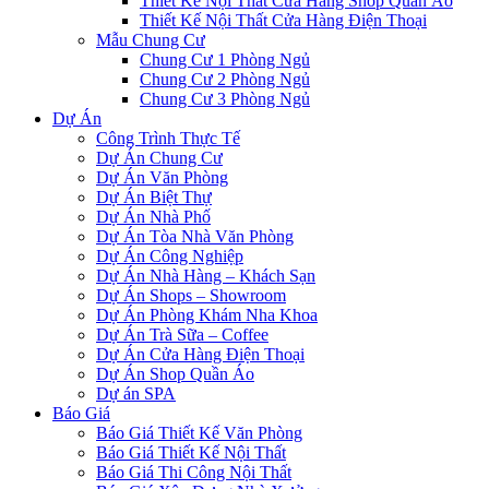
Thiết Kế Nội Thất Cửa Hàng Shop Quần Áo
Thiết Kế Nội Thất Cửa Hàng Điện Thoại
Mẫu Chung Cư
Chung Cư 1 Phòng Ngủ
Chung Cư 2 Phòng Ngủ
Chung Cư 3 Phòng Ngủ
Dự Án
Công Trình Thực Tế
Dự Án Chung Cư
Dự Án Văn Phòng
Dự Án Biệt Thự
Dự Án Nhà Phố
Dự Án Tòa Nhà Văn Phòng
Dự Án Công Nghiệp
Dự Án Nhà Hàng – Khách Sạn
Dự Án Shops – Showroom
Dự Án Phòng Khám Nha Khoa
Dự Án Trà Sữa – Coffee
Dự Án Cửa Hàng Điện Thoại
Dự Án Shop Quần Áo
Dự án SPA
Báo Giá
Báo Giá Thiết Kế Văn Phòng
Báo Giá Thiết Kế Nội Thất
Báo Giá Thi Công Nội Thất