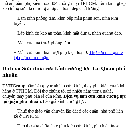
mờ an toàn, phụ kiện inox 304 chống rỉ tại TPHCM. Làm kính ghép
keo trắng sửa, keo trong 2 lớp an toàn đẹp chất lượng.
+ Làm kính phòng tắm, kính bếp màu phun sơn, kính kim
tuyến.
+ Lắp kính ép keo an toàn, kính mặt dựng, phản quang đep.
+ Mẫu cửa lùa trượt phòng tắm
+ Mẫu cửa kính lùa trượt phụ kiện loại 9.
Thợ sơn nhà giá rẻ
tại quận phú nhuận
Dịch vụ Sửa chữa cửa kính cường lực Tại Quận phú
nhuận
DVHGroup
nắm bắt quy trình lắp cửa kính, thay phụ kiện cửa kính
hãng ở TPHCM. Đội thợ chúng tôi có nhiều năm trong nghề,
chuyên thay phụ bản lề cửa kính.
Dịch vụ làm cửa kính cường lực
tại quận phú nhuận
, báo giá kính cường lực.
+ Thuê thợ tháo vận chuyên lắp đặt ở các quận, nhà phố liền
kề ở TPHCM.
+ Tìm thợ sửa chữa thay phụ kiện cửa kính, phụ kiện inox