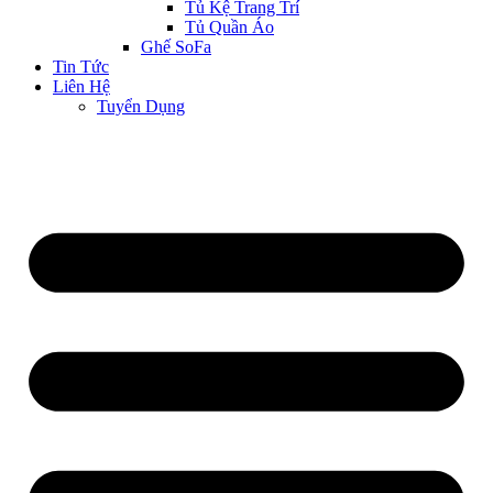
Tủ Kệ Trang Trí
Tủ Quần Áo
Ghế SoFa
Tin Tức
Liên Hệ
Tuyển Dụng