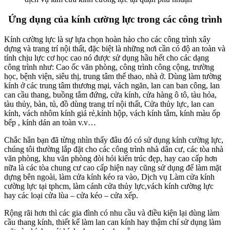
Ứng dụng của kính cường lực trong các công trình
Kính cường lực là sự lựa chọn hoàn hảo cho các công trình xây
dựng và trang trí nội thất, đặc biệt là những nơi cần có độ an toàn và
tính chịu lực cơ học cao nó được sử dụng hầu hết cho các dạng
công trình như: Cao ốc văn phòng, công trình công cộng, trường
học, bệnh viện, siêu thị, trung tâm thể thao, nhà ở. Dùng làm tường
kính ở các trung tâm thương mại, vách ngăn, lan can ban công, lan
can cầu thang, buồng tắm đứng, cửa kính, cửa hàng ô tô, tàu hỏa,
tàu thủy, bàn, tủ, đồ dùng trang trí nội thất, Cửa thủy lực, lan can
kính, vách nhôm kính giá rẻ,kính hộp, vách kính tắm, kính màu ốp
bếp , kính dán an toàn v.v…
Chắc hẳn bạn đã từng nhìn thấy đâu đó có sử dụng kính cường lực,
chúng tôi thường lắp đặt cho các công trình nhà dân cư, các tòa nhà
văn phòng, khu văn phòng đòi hỏi kiến trúc đẹp, hay cao cấp hơn
nữa là các tòa chung cư cao cấp hiện nay cũng sử dụng để làm mặt
dựng bên ngoài, làm cửa kính kéo ra vào, Dịch vụ Làm cửa kính
cường lực tại tphcm, làm cánh cửa thủy lực,vách kính cường lực
hay các loại cửa lùa – cửa kéo – cửa xếp.
Rộng rãi hơn thì các gia đình có nhu cầu và điều kiện lại dùng làm
cầu thang kính, thiết kế làm lan can kính hay thậm chí sử dụng làm